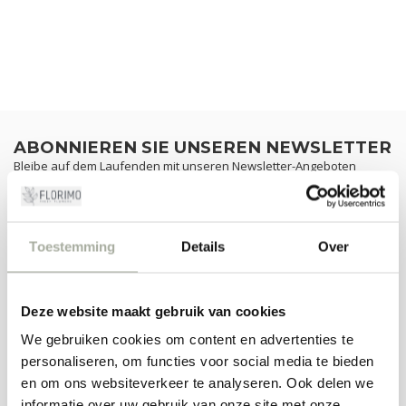
ABONNIEREN SIE UNSEREN NEWSLETTER
Bleibe auf dem Laufenden mit unseren Newsletter-Angeboten
Toestemming
Details
Over
ZUSATZINFORMATION
Wenn Sie Fragen zu unseren Produkten oder Ihrem Kauf haben,
besuchen Sie unsere Kundenservice-Seite. Hier finden Sie unsere
Deze website maakt gebruik van cookies
Unternehmensdaten, Antworten auf häufig gestellte Fragen und
We gebruiken cookies om content en advertenties te
verschiedene Möglichkeiten, mit uns in Kontakt zu treten.
personaliseren, om functies voor social media te bieden
KUNDENDIENST
en om ons websiteverkeer te analyseren. Ook delen we
informatie over uw gebruik van onze site met onze