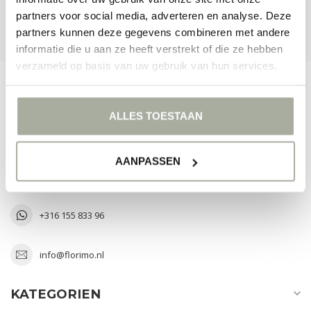
partners voor social media, adverteren en analyse. Deze
UNSERE GESCHÄFTE ANSEHEN
partners kunnen deze gegevens combineren met andere
informatie die u aan ze heeft verstrekt of die ze hebben
verzameld op basis van uw gebruik van hun services.
FLORIMO.NL
ALLES TOESTAAN
The Art of Greenery
Laan van Verhof 3 D2-43
AANPASSEN
2231 BZ Rijnsburg
Nederland
+316 155 833 96
info@florimo.nl
KATEGORIEN