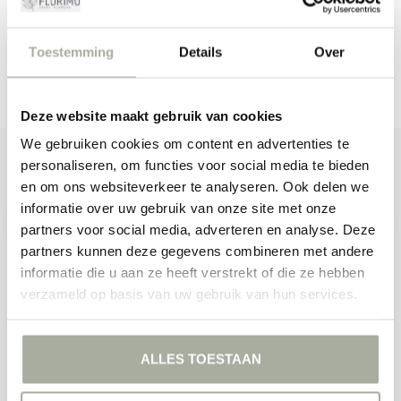
WEITER EINKAUFEN
Toestemming
Details
Over
Deze website maakt gebruik van cookies
We gebruiken cookies om content en advertenties te
ABONNIEREN SIE UNSEREN NEWSLETTER
personaliseren, om functies voor social media te bieden
Bleibe auf dem Laufenden mit unseren Newsletter-Angeboten
en om ons websiteverkeer te analyseren. Ook delen we
informatie over uw gebruik van onze site met onze
partners voor social media, adverteren en analyse. Deze
partners kunnen deze gegevens combineren met andere
informatie die u aan ze heeft verstrekt of die ze hebben
ZUSATZINFORMATION
verzameld op basis van uw gebruik van hun services.
Wenn Sie Fragen zu unseren Produkten oder Ihrem Kauf haben,
besuchen Sie unsere Kundenservice-Seite. Hier finden Sie unsere
Unternehmensdaten, Antworten auf häufig gestellte Fragen und
verschiedene Möglichkeiten, mit uns in Kontakt zu treten.
ALLES TOESTAAN
KUNDENDIENST