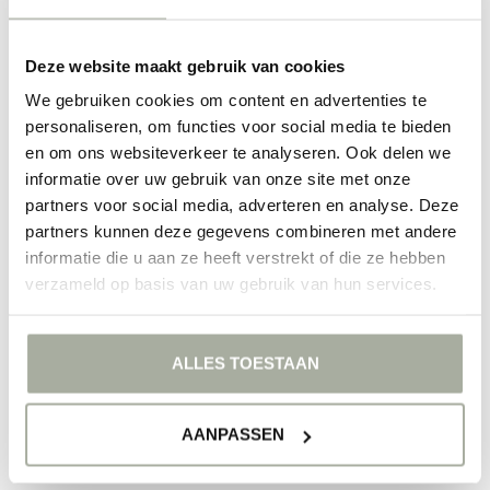
Bei Florimo streben wir danach, Ihre Blumenerfahrung einzigartig
und inspirierend zu gestalten. Wir laden Sie ein, die Schönheit der
Dodonaea zu entdecken und sich von ihrer Vielseitigkeit
Deze website maakt gebruik van cookies
überraschen zu lassen. Entdecken Sie unser Sortiment und wählen
Sie die perfekte Dodonaea für Ihren Raum.
We gebruiken cookies om content en advertenties te
personaliseren, om functies voor social media te bieden
FILTER
en om ons websiteverkeer te analyseren. Ook delen we
informatie over uw gebruik van onze site met onze
partners voor social media, adverteren en analyse. Deze
partners kunnen deze gegevens combineren met andere
informatie die u aan ze heeft verstrekt of die ze hebben
verzameld op basis van uw gebruik van hun services.
KEINE PRODUKTE GEFUNDEN!
WEITER EINKAUFEN
ALLES TOESTAAN
AANPASSEN