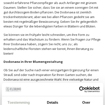
sowohl erfahrene Pflanzenpfleger als auch Anfänger mit grünem
Daumen. Stellen Sie sicher, dass Sie sie an einem sonnigen Ort mit
gut durchlässigem Boden pflanzen. Die Dodonaea ist ziemlich
trockenheitstolerant, aber wie bei allen Pflanzen gedeiht sie am
besten mit regelmäßiger Bewässerung. Geben Sie ihr gelegentlich
etwas Dünger für die lebendigsten Farben in Blättern und Blüten.
Sie können sie im Frühjahr leicht schneiden, um ihre Form zu
erhalten und das Wachstum zu fördern. Wenn Sie Fragen zur Pflege
Ihrer Dodonaea haben, zögern Sie nicht, uns zu ; als
leidenschaftliche Floristen stehen wir bereit, Ihnen Beratung zu
bieten!
Dodonaea in Ihrer Blumengestaltung
Ob Sie auf der Suche nach einer einzigartigen Ergänzung für einen
Strauß sind oder nach Inspiration für Ihren Garten suchen, die
Dodonaea ist eine ausgezeichnete Wahl. Ihre vielseitige Natur und
lebendige Farben machen sie perfekt für verschiedene Stile und
Anlässe. Erleben Sie selbst den Charme der Dodonaea, indem Sie
sich noch heute für diese wunderschöne Pflanze bei Florimo
entscheiden!
Toestemming
Details
Over