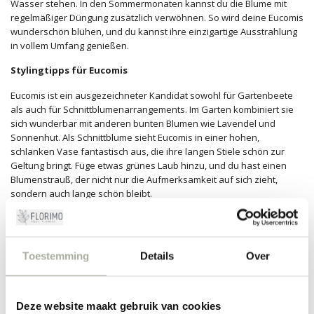
Wasser stehen. In den Sommermonaten kannst du die Blume mit
regelmäßiger Düngung zusätzlich verwöhnen. So wird deine Eucomis
wunderschön blühen, und du kannst ihre einzigartige Ausstrahlung
in vollem Umfang genießen.
Stylingtipps für Eucomis
Eucomis ist ein ausgezeichneter Kandidat sowohl für Gartenbeete
als auch für Schnittblumenarrangements. Im Garten kombiniert sie
sich wunderbar mit anderen bunten Blumen wie Lavendel und
Sonnenhut. Als Schnittblume sieht Eucomis in einer hohen,
schlanken Vase fantastisch aus, die ihre langen Stiele schön zur
Geltung bringt. Füge etwas grünes Laub hinzu, und du hast einen
Blumenstrauß, der nicht nur die Aufmerksamkeit auf sich zieht,
sondern auch lange schön bleibt.
Bring einen Hauch exotischen Flairs in dein Zuhause oder deinen
Garten mit der Eucomis und genieße jeden Tag ihre spektakuläre
Präsenz. Bei Florimo sorgen wir dafür, dass du nur die besten
Toestemming
Details
Over
Eucomis-Blumen erhältst, frisch an deiner Haustür geliefert. Tauche
ein in unsere Welt der Blumen und kreiere dein eigenes Paradies.
Deze website maakt gebruik van cookies
FILTER