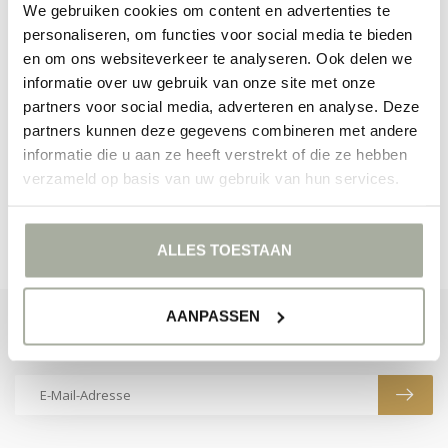
We gebruiken cookies om content en advertenties te
personaliseren, om functies voor social media te bieden
en om ons websiteverkeer te analyseren. Ook delen we
informatie over uw gebruik van onze site met onze
KEINE PRODUKTE GEFUNDEN!
partners voor social media, adverteren en analyse. Deze
partners kunnen deze gegevens combineren met andere
WEITER EINKAUFEN
informatie die u aan ze heeft verstrekt of die ze hebben
verzameld op basis van uw gebruik van hun services.
ALLES TOESTAAN
AANPASSEN
ABONNIEREN SIE UNSEREN NEWSLETTER
Bleibe auf dem Laufenden mit unseren Newsletter-Angeboten