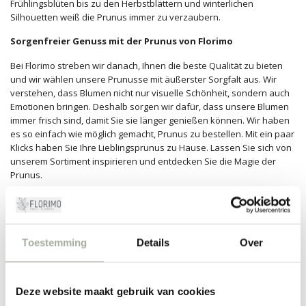
Frühlingsblüten bis zu den Herbstblättern und winterlichen
Silhouetten weiß die Prunus immer zu verzaubern.
Sorgenfreier Genuss mit der Prunus von Florimo
Bei Florimo streben wir danach, Ihnen die beste Qualität zu bieten
und wir wählen unsere Prunusse mit äußerster Sorgfalt aus. Wir
verstehen, dass Blumen nicht nur visuelle Schönheit, sondern auch
Emotionen bringen. Deshalb sorgen wir dafür, dass unsere Blumen
immer frisch sind, damit Sie sie länger genießen können. Wir haben
es so einfach wie möglich gemacht, Prunus zu bestellen. Mit ein paar
Klicks haben Sie Ihre Lieblingsprunus zu Hause. Lassen Sie sich von
unserem Sortiment inspirieren und entdecken Sie die Magie der
Prunus.
Ob Sie ein erfahrener Blumenkenner sind oder gerade erst
anfangen, bei uns finden Sie garantiert, wonach Sie suchen.
Besuchen Sie unseren Webshop, wählen Sie Ihre Lieblingsprunus
und bringen Sie etwas Besonderes in Ihr Leben. Bei Florimo stehen
Toestemming
Details
Over
wir Ihnen immer mit dem besten Rat und Service zur Seite.
FILTER
Deze website maakt gebruik van cookies