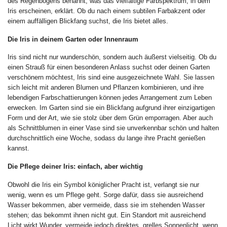
des Regenbogens benannt, was das vielfältige Farbspektrum, in dem
Iris erscheinen, erklärt. Ob du nach einem subtilen Farbakzent oder
einem auffälligen Blickfang suchst, die Iris bietet alles.
Die Iris in deinem Garten oder Innenraum
Iris sind nicht nur wunderschön, sondern auch äußerst vielseitig. Ob du
einen Strauß für einen besonderen Anlass suchst oder deinen Garten
verschönern möchtest, Iris sind eine ausgezeichnete Wahl. Sie lassen
sich leicht mit anderen Blumen und Pflanzen kombinieren, und ihre
lebendigen Farbschattierungen können jedes Arrangement zum Leben
erwecken. Im Garten sind sie ein Blickfang aufgrund ihrer einzigartigen
Form und der Art, wie sie stolz über dem Grün emporragen. Aber auch
als Schnittblumen in einer Vase sind sie unverkennbar schön und halten
durchschnittlich eine Woche, sodass du lange ihre Pracht genießen
kannst.
Die Pflege deiner Iris: einfach, aber wichtig
Obwohl die Iris ein Symbol königlicher Pracht ist, verlangt sie nur
wenig, wenn es um Pflege geht. Sorge dafür, dass sie ausreichend
Wasser bekommen, aber vermeide, dass sie im stehenden Wasser
stehen; das bekommt ihnen nicht gut. Ein Standort mit ausreichend
Licht wirkt Wunder, vermeide jedoch direktes, grelles Sonnenlicht, wenn