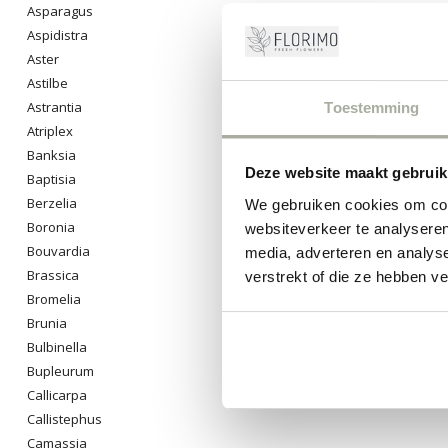
Asparagus
Aspidistra
Aster
Astilbe
Astrantia
Toestemming
Atriplex
Banksia
Deze website maakt gebruik
Baptisia
Berzelia
We gebruiken cookies om cont
Boronia
websiteverkeer te analyseren
Bouvardia
media, adverteren en analys
Brassica
verstrekt of die ze hebben v
Bromelia
Brunia
Bulbinella
Bupleurum
Callicarpa
Callistephus
Camassia