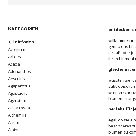
KATEGORIEN
entdecken si
willkommen in 
Leitfaden
genau das biet
Aconitum
strauß oder je
Achillea
ihren blumenkr
Acacia
gleichenia: e
Adenanthos
Aesculus
wussten sie, d
Agapanthus
subtropischen 
wunderschöne st
Agastache
blumenarrange
Ageratum
Alcea rosea
perfekt für j
Alchemilla
egal, ob sie e
Allium
besonderes zu i
Alpinia
blumen zu komb