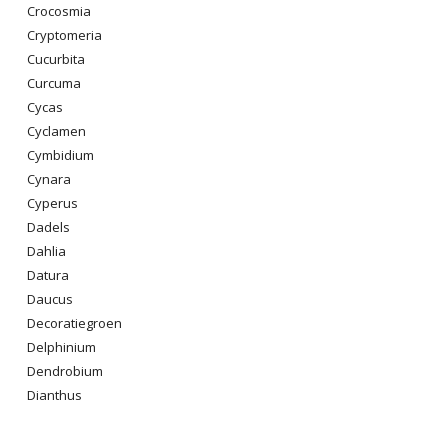
Crocosmia
Cryptomeria
Cucurbita
Curcuma
Cycas
Cyclamen
Cymbidium
Cynara
Cyperus
Dadels
Dahlia
Datura
Daucus
Decoratiegroen
Delphinium
Dendrobium
Dianthus
Digitalis Purpurea
Dodonaea