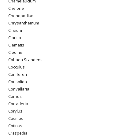
Chamelaucium
Chelone
Chenopodium
Chrysanthemum
Cirsium
Clarkia
Clematis
Cleome
Cobaea Scandens
Cocculus
Coniferen
Consolida
Convallaria
Cornus
Cortaderia
Corylus
Cosmos
Cotinus
Craspedia