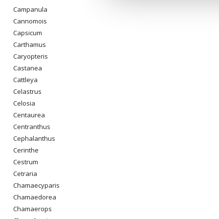
Campanula
Cannomois
Capsicum
Carthamus
Caryopteris
Castanea
Cattleya
Celastrus
Celosia
Centaurea
Centranthus
Cephalanthus
Cerinthe
Cestrum
Cetraria
Chamaecyparis
Chamaedorea
Chamaerops