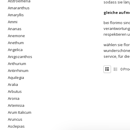
Alstroemeria
sodass sie län
Amaranthus
gleiche aufm
Amaryllis
Ammi
bei florimo sin
verantwortungs
Ananas
respektieren u
Anemone
Anethum
wählen sie flo
Angelica
wunderschönen 
service, für di
Anigozanthos
Anthurium
0
Pro
Antirrhinum
Aquilegia
Aralia
Arbutus
Aronia
Artemisia
Arum Italicum
Aruncus
Asclepias