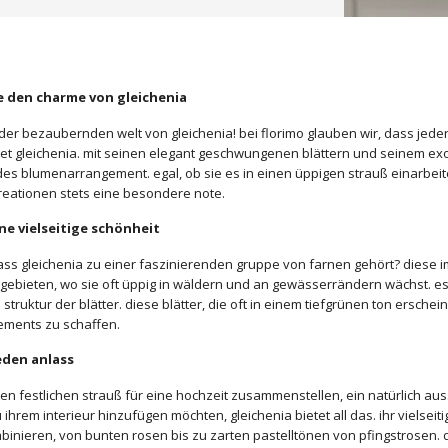
e den charme von gleichenia
der bezaubernden welt von gleichenia! bei florimo glauben wir, dass jeder
et gleichenia. mit seinen elegant geschwungenen blättern und seinem exo
des blumenarrangement. egal, ob sie es in einen üppigen strauß einarbei
eationen stets eine besondere note.
ine vielseitige schönheit
ass gleichenia zu einer faszinierenden gruppe von farnen gehört? diese
gebieten, wo sie oft üppig in wäldern und an gewässerrändern wächst. es 
ruktur der blätter. diese blätter, die oft in einem tiefgrünen ton erschei
ments zu schaffen.
eden anlass
inen festlichen strauß für eine hochzeit zusammenstellen, ein natürlich
hrem interieur hinzufügen möchten, gleichenia bietet all das. ihr vielseiti
inieren, von bunten rosen bis zu zarten pastelltönen von pfingstrosen. d