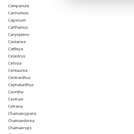
Campanula
Cannomois
Capsicum
Carthamus
Caryopteris
Castanea
Cattleya
Celastrus
Celosia
Centaurea
Centranthus
Cephalanthus
Cerinthe
Cestrum
Cetraria
Chamaecyparis
Chamaedorea
Chamaerops