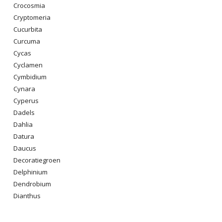
Crocosmia
Cryptomeria
Cucurbita
Curcuma
Cycas
Cyclamen
Cymbidium
Cynara
Cyperus
Dadels
Dahlia
Datura
Daucus
Decoratiegroen
Delphinium
Dendrobium
Dianthus
Digitalis Purpurea
Dodonaea