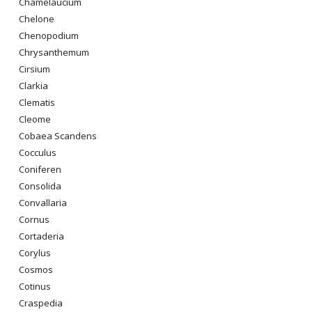
Chamelaucium
Chelone
Chenopodium
Chrysanthemum
Cirsium
Clarkia
Clematis
Cleome
Cobaea Scandens
Cocculus
Coniferen
Consolida
Convallaria
Cornus
Cortaderia
Corylus
Cosmos
Cotinus
Craspedia