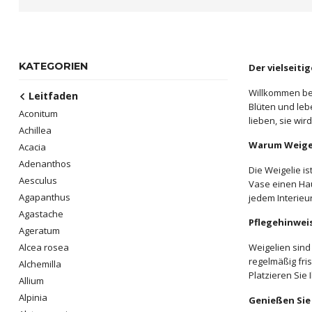
KATEGORIEN
Der vielseiti
Willkommen bei
Leitfaden
Blüten und leb
Aconitum
lieben, sie wir
Achillea
Warum Weige
Acacia
Adenanthos
Die Weigelie is
Aesculus
Vase einen Hau
Agapanthus
jedem Interieu
Agastache
Pflegehinweis
Ageratum
Weigelien sind
Alcea rosea
regelmäßig fri
Alchemilla
Platzieren Sie
Allium
Alpinia
Genießen Sie 