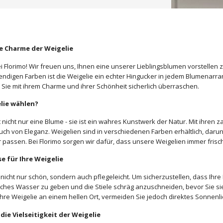
ge Charme der Weigelie
 Florimo! Wir freuen uns, Ihnen eine unserer Lieblingsblumen vorstellen 
endigen Farben ist die Weigelie ein echter Hingucker in jedem Blumenarra
d Sie mit ihrem Charme und ihrer Schönheit sicherlich überraschen.
lie wählen?
t nicht nur eine Blume - sie ist ein wahres Kunstwerk der Natur. Mit ihren 
ch von Eleganz. Weigelien sind in verschiedenen Farben erhältlich, darunt
r passen. Bei Florimo sorgen wir dafür, dass unsere Weigelien immer frisc
e für Ihre Weigelie
 nicht nur schön, sondern auch pflegeleicht. Um sicherzustellen, dass Ihr
sches Wasser zu geben und die Stiele schräg anzuschneiden, bevor Sie si
 Ihre Weigelie an einem hellen Ort, vermeiden Sie jedoch direktes Sonnenl
die Vielseitigkeit der Weigelie