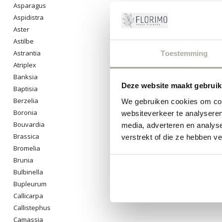
Asparagus
Aspidistra
Aster
Astilbe
Astrantia
Toestemming
Atriplex
Banksia
Deze website maakt gebruik
Baptisia
Berzelia
We gebruiken cookies om cont
Boronia
websiteverkeer te analyseren
Bouvardia
media, adverteren en analys
Brassica
verstrekt of die ze hebben v
Bromelia
Brunia
Bulbinella
Bupleurum
Callicarpa
Callistephus
Camassia