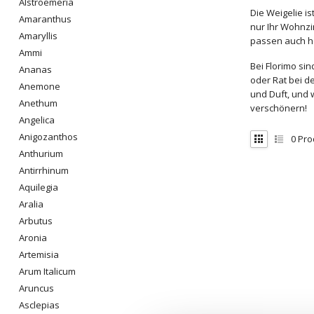
Alstroemeria
Die Weigelie i
Amaranthus
nur Ihr Wohnzi
Amaryllis
passen auch he
Ammi
Bei Florimo si
Ananas
oder Rat bei d
Anemone
und Duft, und 
Anethum
verschönern!
Angelica
Anigozanthos
0
Pro
Anthurium
Antirrhinum
Aquilegia
Aralia
Arbutus
Aronia
Artemisia
Arum Italicum
Aruncus
Asclepias