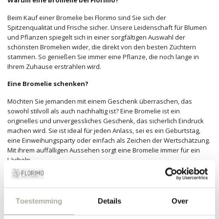
Warum eine Bromelie bei Florimo?
Beim Kauf einer Bromelie bei Florimo sind Sie sich der
Spitzenqualität und Frische sicher. Unsere Leidenschaft für Blumen
und Pflanzen spiegelt sich in einer sorgfältigen Auswahl der
schönsten Bromelien wider, die direkt von den besten Züchtern
stammen. So genießen Sie immer eine Pflanze, die noch lange in
Ihrem Zuhause erstrahlen wird.
Eine Bromelie schenken?
Möchten Sie jemanden mit einem Geschenk überraschen, das
sowohl stilvoll als auch nachhaltig ist? Eine Bromelie ist ein
originelles und unvergessliches Geschenk, das sicherlich Eindruck
machen wird. Sie ist ideal für jeden Anlass, sei es ein Geburtstag,
eine Einweihungsparty oder einfach als Zeichen der Wertschätzung.
Mit ihrem auffälligen Aussehen sorgt eine Bromelie immer für ein
Lächeln.
Lassen Sie sich von der Welt der Bromelien inspirieren und
entdecken Sie heute noch das umfangreiche Angebot bei Florimo.
Ob Sie nun Ihr eigenes Zuhause verschönern oder jemand anderem
Toestemming
Details
Over
eine Freude bereiten möchten, wir stehen Ihnen mit der schönsten
Auswahl zur Verfügung. Tauchen Sie in unser Sortiment ein und