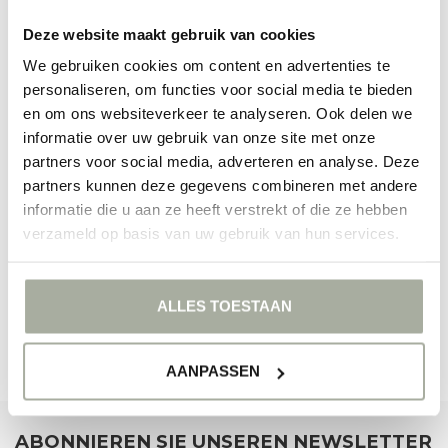
lassen Sie sich von der wunderbaren Welt dieser tropischen
Deze website maakt gebruik van cookies
Schönheiten überraschen!
We gebruiken cookies om content en advertenties te
FILTER
personaliseren, om functies voor social media te bieden
en om ons websiteverkeer te analyseren. Ook delen we
informatie over uw gebruik van onze site met onze
partners voor social media, adverteren en analyse. Deze
partners kunnen deze gegevens combineren met andere
informatie die u aan ze heeft verstrekt of die ze hebben
KEINE PRODUKTE GEFUNDEN!
verzameld op basis van uw gebruik van hun services.
WEITER EINKAUFEN
ALLES TOESTAAN
AANPASSEN
ABONNIEREN SIE UNSEREN NEWSLETTER