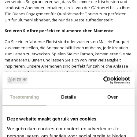
versendet. So garantieren wir, dass Sie immer die frischesten und
schönsten Anemonen erhalten, direkt von der Gärtnerei bis zu Ihrer
Tür. Dieses Engagement für Qualität macht Florimo zum perfekten
Ort für Blumenliebhaber, die nur das Beste zufriedenstellt.
Kreieren Sie Ihre perfekten blumenreichen Momente
Ob Sie ein erfahrener Florist sind oder zum ersten Mal ein Bouquet
zusammenstellen, die Anemone hilft Ihnen mühelos, jede Kreation
zum Leben zu erwecken. Spielen Sie mit Farben, kombinieren Sie sie
mit anderen Blumen und lassen Sie sich von ihrer Vielseitigkeit
inspirieren. Unsere Anemonen sind perfekt für zahlreiche Anlässe
geeignet und wir stehen Ihnen jederzeit zur Verfügung, um Ihnen zu
helfen, das perfekte Bouquet zusammenzustellen. Schauen Sie
noch heute in unserem Webshop vorbei und entdecken Sie die
vielen Möglichkeiten, die die Anemone zu bieten hat!
Toestemming
Details
Over
FILTER
Deze website maakt gebruik van cookies
We gebruiken cookies om content en advertenties te
personaliseren, om functies voor social media te bieden