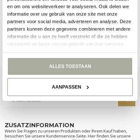
en om ons websiteverkeer te analyseren. Ook delen we
KEINE PRODUKTE GEFUNDEN!
informatie over uw gebruik van onze site met onze
partners voor social media, adverteren en analyse. Deze
WEITER EINKAUFEN
partners kunnen deze gegevens combineren met andere
informatie die u aan ze heeft verstrekt of die ze hebben
verzameld op basis van uw gebruik van hun services.
ALLES TOESTAAN
ABONNIEREN SIE UNSEREN NEWSLETTER
Bleibe auf dem Laufenden mit unseren Newsletter-Angeboten
AANPASSEN
ZUSATZINFORMATION
Wenn Sie Fragen zu unseren Produkten oder Ihrem Kauf haben,
besuchen Sie unsere Kundenservice-Seite. Hier finden Sie unsere