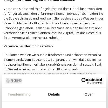
Pflege und Erhaltung Ihrer Veronica-Blumen
Veronicas sind ziemlich pflegeleicht und damit ideal für sowohl den
Anfänger als auch den erfahrenen Blumenliebhaber. Schneiden Sie
die Stiele schräg ab und wechseln Sie regelmäßig das Wasser in der
Vase. So bleiben die Blumen frisch und Sie können länger ihre
Schönheit genießen. Stellen Sie Ihre Vase an einen hellen Ort, aber
vermeiden Sie direktes Sonnenlicht und Zugluft, um das Beste aus
Ihren Veronica-Blumen herauszuholen.
Veronica bei Florimo bestellen
Bei Florimo wählen wir nur die frischesten und schönsten Veronica-
Blumen direkt vom Züchter aus. So garantieren wir, dass Sie immer
hochwertige Blumen erhalten, unabhängig von der Jahreszeit. Egal,
ob Sie selbst einen wunderschönen Blumenstrauß
zusammenstellen oder ein aufmerksames Geschenk für einen
besonderen Anlass suchen, wir sorgen dafür, dass Ihre Bestellung
sorgfältig behandelt und pünktlich geliefert wird.
Trauen Sie sich, Veronica in unserem Sortiment zu entdecken und
Toestemming
Details
Over
lassen Sie sich von ihrem einzigartigen Charme verführen. Mit
Veronica im Haus oder als Geschenk machen Sie immer eine gute
Wahl!