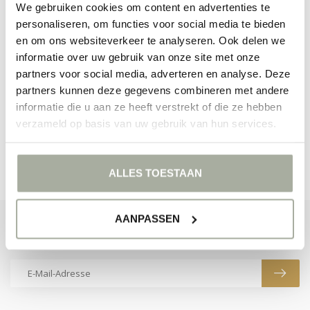
We gebruiken cookies om content en advertenties te
personaliseren, om functies voor social media te bieden
en om ons websiteverkeer te analyseren. Ook delen we
informatie over uw gebruik van onze site met onze
KEINE PRODUKTE GEFUNDEN!
partners voor social media, adverteren en analyse. Deze
partners kunnen deze gegevens combineren met andere
WEITER EINKAUFEN
informatie die u aan ze heeft verstrekt of die ze hebben
verzameld op basis van uw gebruik van hun services.
ALLES TOESTAAN
AANPASSEN
ABONNIEREN SIE UNSEREN NEWSLETTER
Bleibe auf dem Laufenden mit unseren Newsletter-Angeboten