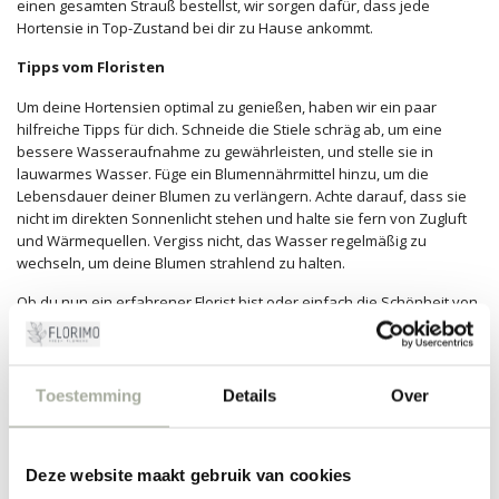
einen gesamten Strauß bestellst, wir sorgen dafür, dass jede
Hortensie in Top-Zustand bei dir zu Hause ankommt.
Tipps vom Floristen
Um deine Hortensien optimal zu genießen, haben wir ein paar
hilfreiche Tipps für dich. Schneide die Stiele schräg ab, um eine
bessere Wasseraufnahme zu gewährleisten, und stelle sie in
lauwarmes Wasser. Füge ein Blumennährmittel hinzu, um die
Lebensdauer deiner Blumen zu verlängern. Achte darauf, dass sie
nicht im direkten Sonnenlicht stehen und halte sie fern von Zugluft
und Wärmequellen. Vergiss nicht, das Wasser regelmäßig zu
wechseln, um deine Blumen strahlend zu halten.
Ob du nun ein erfahrener Florist bist oder einfach die Schönheit von
Blumen genießt, die Hortensie bietet endlose Möglichkeiten, kreativ
zu sein. Bei Florimo stehen wir bereit, dir bei der Auswahl der
perfekten Blumen für jeden Anlass zu helfen. Also, worauf wartest
du noch? Tauche ein in die farbenfrohe Welt der Hortensie und
Toestemming
Details
Over
verleihe deinem Zuhause oder Event das gewisse Etwas.
FILTER
Deze website maakt gebruik van cookies