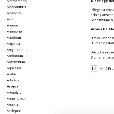
Die Pflege d
Alstroemeria
Amaranthus
Pflege ist ents
Amaryllis
schräg anschn
Ammi
Schnittblumen
Ananas
Aronia bei Fl
Anemone
Anethum
Bist du schon 
Blumen bestell
Angelica
Anigozanthos
Besuche unsere
Anthurium
Blumenarrangem
Antirrhinum
Aquilegia
0
Pro
Aralia
Arbutus
Aronia
Artemisia
Arum Italicum
Aruncus
Asclepias