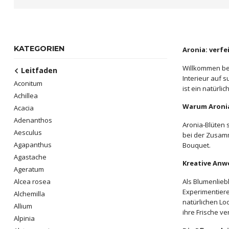
KATEGORIEN
Aronia: verfe
Willkommen bei
Leitfaden
Interieur auf 
Aconitum
ist ein natürlic
Achillea
Warum Aroni
Acacia
Adenanthos
Aronia-Blüten 
Aesculus
bei der Zusamm
Agapanthus
Bouquet.
Agastache
Kreative An
Ageratum
Als Blumenlieb
Alcea rosea
Experimentiere
Alchemilla
natürlichen Lo
Allium
ihre Frische v
Alpinia