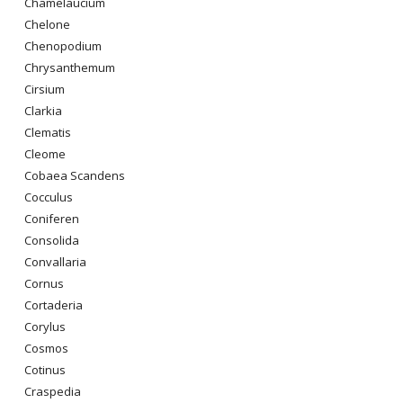
Chamelaucium
Chelone
Chenopodium
Chrysanthemum
Cirsium
Clarkia
Clematis
Cleome
Cobaea Scandens
Cocculus
Coniferen
Consolida
Convallaria
Cornus
Cortaderia
Corylus
Cosmos
Cotinus
Craspedia