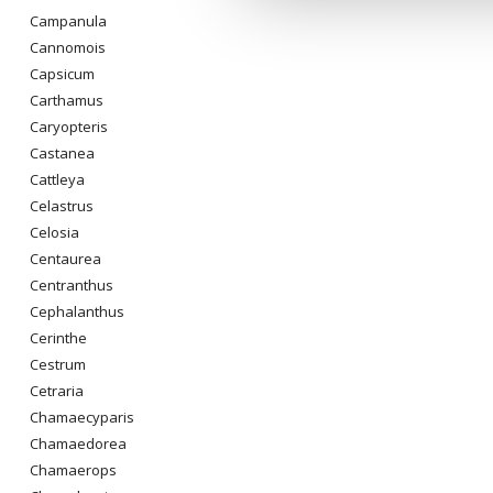
Campanula
Cannomois
Capsicum
Carthamus
Caryopteris
Castanea
Cattleya
Celastrus
Celosia
Centaurea
Centranthus
Cephalanthus
Cerinthe
Cestrum
Cetraria
Chamaecyparis
Chamaedorea
Chamaerops