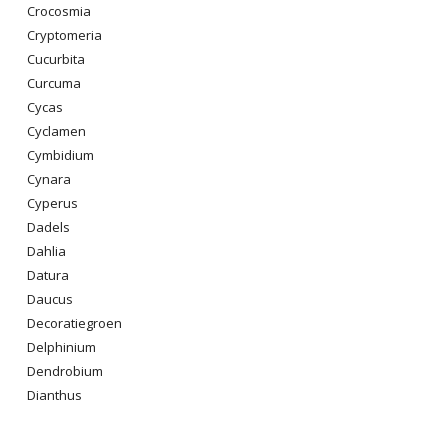
Crocosmia
Cryptomeria
Cucurbita
Curcuma
Cycas
Cyclamen
Cymbidium
Cynara
Cyperus
Dadels
Dahlia
Datura
Daucus
Decoratiegroen
Delphinium
Dendrobium
Dianthus
Digitalis Purpurea
Dodonaea