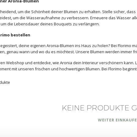
einer Aronia-Blumen
cheidend, um die Schönheit deiner Blumen zu erhalten. Stelle sicher, dass 
eidest, um die Wasseraufnahme zu verbessern. Erneuere das Wasser alle
, um die Lebensdauer deines Bouquets zu verlängern.
orimo bestellen
begeistert, deine eigenen Aronia-Blumen ins Haus zu holen? Bei Florimo mac
en, genau wann und wo du es möchtest. Unsere Blumen werden immer frisc
n Webshop und entdecke, wie Aronia dein Interieur verschönern kann. Las
ent mit unseren frischen und hochwertigen Blumen. Bei Florimo beginn
dukte
KEINE PRODUKTE 
WEITER EINKAUF