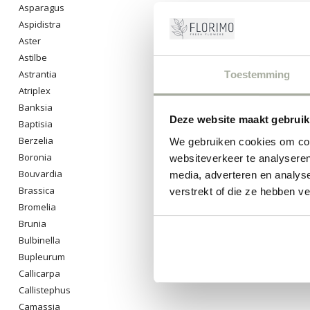
Asparagus
Aspidistra
Aster
Astilbe
Astrantia
Toestemming
Atriplex
Banksia
Deze website maakt gebruik
Baptisia
Berzelia
We gebruiken cookies om cont
Boronia
websiteverkeer te analyseren
Bouvardia
media, adverteren en analys
Brassica
verstrekt of die ze hebben v
Bromelia
Brunia
Bulbinella
Bupleurum
Callicarpa
Callistephus
Camassia