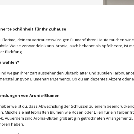
inerte Schönheit für Ihr Zuhause
 Florimo, deinem vertrauenswürdigen Blumenführer! Heute tauchen wir ei
subtile Weise verwandeln kann. Aronia, auch bekannt als Apfelbeere, ist 
her Blickfang.
a wählen?
sind wegen ihrer zart aussehenden Blütenblätter und subtilen Farbnuancen 
enstellung von Blumenarrangements. Ob du ein dezentes Akzent oder einen
wendungen von Aronia-Blumen
haber weißt du, dass Abwechslung der Schlüssel zu einem beeindruckende
n. Mische sie mit lebhaften Blumen wie Rosen oder Lilien für ein farbenf
ok. Außerdem sind Aronia-Blüten großartig in getrockneten Arrangements,
erloren haben.