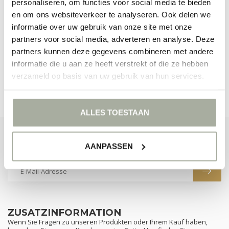
personaliseren, om functies voor social media te bieden
en om ons websiteverkeer te analyseren. Ook delen we
KEINE PRODUKTE GEFUNDEN!
informatie over uw gebruik van onze site met onze
partners voor social media, adverteren en analyse. Deze
WEITER EINKAUFEN
partners kunnen deze gegevens combineren met andere
informatie die u aan ze heeft verstrekt of die ze hebben
verzameld op basis van uw gebruik van hun services.
ALLES TOESTAAN
ABONNIEREN SIE UNSEREN NEWSLETTER
AANPASSEN
Bleibe auf dem Laufenden mit unseren Newsletter-Angeboten
ZUSATZINFORMATION
Wenn Sie Fragen zu unseren Produkten oder Ihrem Kauf haben,