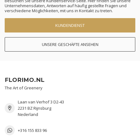
besuchen Sie unsere Kundenservice-Seite. Hier finden Sie unsere
Unternehmensdaten, Antworten auf häufig gestellte Fragen und
verschiedene Möglichkeiten, mit uns in Kontakt zu treten.
KUNDENDIENST
UNSERE GESCHÄFTE ANSEHEN
FLORIMO.NL
The Art of Greenery
Laan van Verhof 3 D2-43
2231 BZ Rijnsburg
Nederland
+316 155 833 96