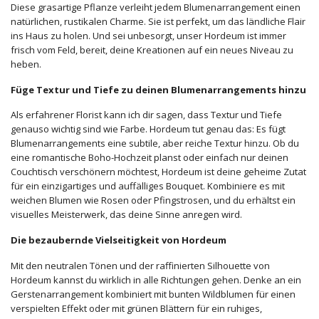
Diese grasartige Pflanze verleiht jedem Blumenarrangement einen
natürlichen, rustikalen Charme. Sie ist perfekt, um das ländliche Flair
ins Haus zu holen. Und sei unbesorgt, unser Hordeum ist immer
frisch vom Feld, bereit, deine Kreationen auf ein neues Niveau zu
heben.
Füge Textur und Tiefe zu deinen Blumenarrangements hinzu
Als erfahrener Florist kann ich dir sagen, dass Textur und Tiefe
genauso wichtig sind wie Farbe. Hordeum tut genau das: Es fügt
Blumenarrangements eine subtile, aber reiche Textur hinzu. Ob du
eine romantische Boho-Hochzeit planst oder einfach nur deinen
Couchtisch verschönern möchtest, Hordeum ist deine geheime Zutat
für ein einzigartiges und auffälliges Bouquet. Kombiniere es mit
weichen Blumen wie Rosen oder Pfingstrosen, und du erhältst ein
visuelles Meisterwerk, das deine Sinne anregen wird.
Die bezaubernde Vielseitigkeit von Hordeum
Mit den neutralen Tönen und der raffinierten Silhouette von
Hordeum kannst du wirklich in alle Richtungen gehen. Denke an ein
Gerstenarrangement kombiniert mit bunten Wildblumen für einen
verspielten Effekt oder mit grünen Blättern für ein ruhiges,