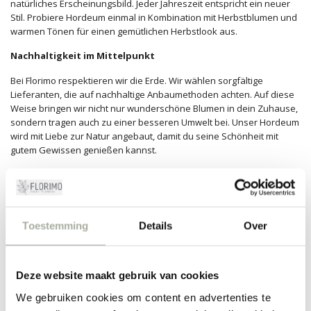
natürliches Erscheinungsbild. Jeder Jahreszeit entspricht ein neuer
Stil. Probiere Hordeum einmal in Kombination mit Herbstblumen und
warmen Tönen für einen gemütlichen Herbstlook aus.
Nachhaltigkeit im Mittelpunkt
Bei Florimo respektieren wir die Erde. Wir wählen sorgfältige
Lieferanten, die auf nachhaltige Anbaumethoden achten. Auf diese
Weise bringen wir nicht nur wunderschöne Blumen in dein Zuhause,
sondern tragen auch zu einer besseren Umwelt bei. Unser Hordeum
wird mit Liebe zur Natur angebaut, damit du seine Schönheit mit
gutem Gewissen genießen kannst.
Suchst du ein Blumenarrangement, das ein Statement setzt? Oder
willst du einfach die Schönheit der Natur ins Haus holen? Hordeum
ist dein ultimativer Partner-in-Crime. Entdecke die ungeahnten
Möglichkeiten in unserem Webshop und lass dich inspirieren!
Toestemming
Details
Over
FILTER
Deze website maakt gebruik van cookies
We gebruiken cookies om content en advertenties te