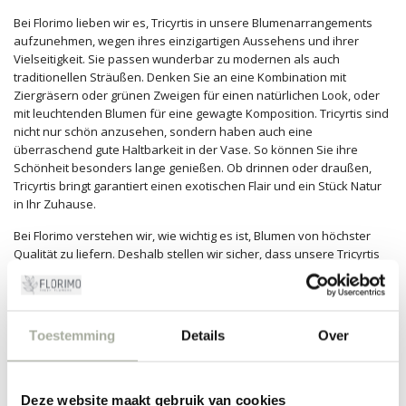
Bei Florimo lieben wir es, Tricyrtis in unsere Blumenarrangements
aufzunehmen, wegen ihres einzigartigen Aussehens und ihrer
Vielseitigkeit. Sie passen wunderbar zu modernen als auch
traditionellen Sträußen. Denken Sie an eine Kombination mit
Ziergräsern oder grünen Zweigen für einen natürlichen Look, oder
mit leuchtenden Blumen für eine gewagte Komposition. Tricyrtis sind
nicht nur schön anzusehen, sondern haben auch eine
überraschend gute Haltbarkeit in der Vase. So können Sie ihre
Schönheit besonders lange genießen. Ob drinnen oder draußen,
Tricyrtis bringt garantiert einen exotischen Flair und ein Stück Natur
in Ihr Zuhause.
Bei Florimo verstehen wir, wie wichtig es ist, Blumen von höchster
Qualität zu liefern. Deshalb stellen wir sicher, dass unsere Tricyrtis
immer frisch und von bester Qualität sind. Besuchen Sie unseren
Webshop und entdecken Sie selbst, warum diese besondere Blume
die bevorzugte Wahl für so viele Blumenliebhaber ist. Haben Sie
Fragen, wie Sie sie kombinieren oder pflegen können? Unser Team
Toestemming
Details
Over
aus begeisterten Floristen steht Ihnen jederzeit mit Rat und
Inspiration zur Seite!
Deze website maakt gebruik van cookies
FILTER