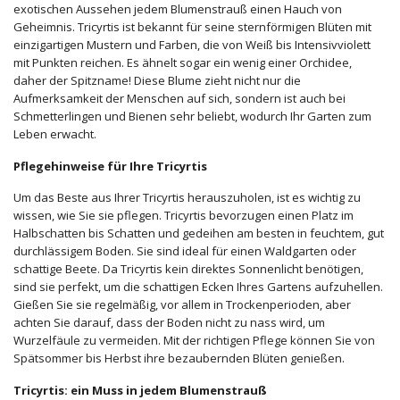
exotischen Aussehen jedem Blumenstrauß einen Hauch von
Geheimnis. Tricyrtis ist bekannt für seine sternförmigen Blüten mit
einzigartigen Mustern und Farben, die von Weiß bis Intensivviolett
mit Punkten reichen. Es ähnelt sogar ein wenig einer Orchidee,
daher der Spitzname! Diese Blume zieht nicht nur die
Aufmerksamkeit der Menschen auf sich, sondern ist auch bei
Schmetterlingen und Bienen sehr beliebt, wodurch Ihr Garten zum
Leben erwacht.
Pflegehinweise für Ihre Tricyrtis
Um das Beste aus Ihrer Tricyrtis herauszuholen, ist es wichtig zu
wissen, wie Sie sie pflegen. Tricyrtis bevorzugen einen Platz im
Halbschatten bis Schatten und gedeihen am besten in feuchtem, gut
durchlässigem Boden. Sie sind ideal für einen Waldgarten oder
schattige Beete. Da Tricyrtis kein direktes Sonnenlicht benötigen,
sind sie perfekt, um die schattigen Ecken Ihres Gartens aufzuhellen.
Gießen Sie sie regelmäßig, vor allem in Trockenperioden, aber
achten Sie darauf, dass der Boden nicht zu nass wird, um
Wurzelfäule zu vermeiden. Mit der richtigen Pflege können Sie von
Spätsommer bis Herbst ihre bezaubernden Blüten genießen.
Tricyrtis: ein Muss in jedem Blumenstrauß