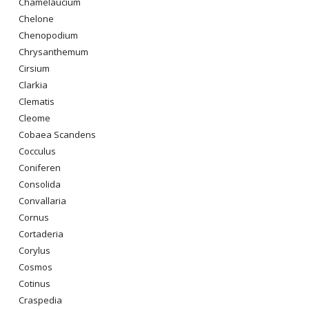
Chamelaucium
Chelone
Chenopodium
Chrysanthemum
Cirsium
Clarkia
Clematis
Cleome
Cobaea Scandens
Cocculus
Coniferen
Consolida
Convallaria
Cornus
Cortaderia
Corylus
Cosmos
Cotinus
Craspedia