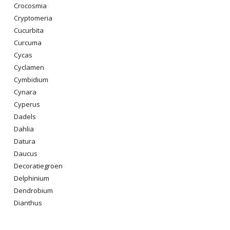
Crocosmia
Cryptomeria
Cucurbita
Curcuma
Cycas
Cyclamen
Cymbidium
Cynara
Cyperus
Dadels
Dahlia
Datura
Daucus
Decoratiegroen
Delphinium
Dendrobium
Dianthus
Digitalis Purpurea
Dodonaea