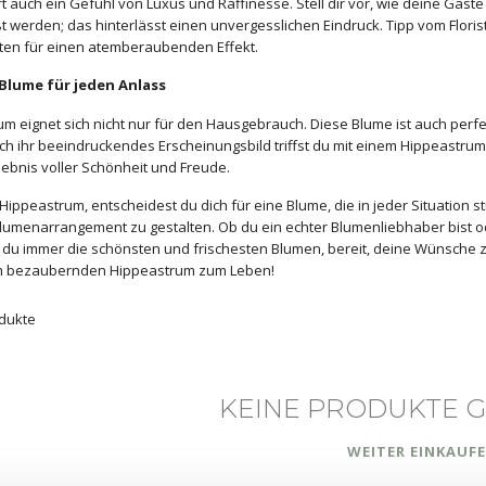
t auch ein Gefühl von Luxus und Raffinesse. Stell dir vor, wie deine Gä
 werden; das hinterlässt einen unvergesslichen Eindruck. Tipp vom Flor
ten für einen atemberaubenden Effekt.
Blume für jeden Anlass
m eignet sich nicht nur für den Hausgebrauch. Diese Blume ist auch perfe
h ihr beeindruckendes Erscheinungsbild triffst du mit einem Hippeastrum-
lebnis voller Schönheit und Freude.
ippeastrum, entscheidest du dich für eine Blume, die in jeder Situation st
lumenarrangement zu gestalten. Ob du ein echter Blumenliebhaber bist od
t du immer die schönsten und frischesten Blumen, bereit, deine Wünsche zu
m bezaubernden Hippeastrum zum Leben!
dukte
KEINE PRODUKTE 
WEITER EINKAUF