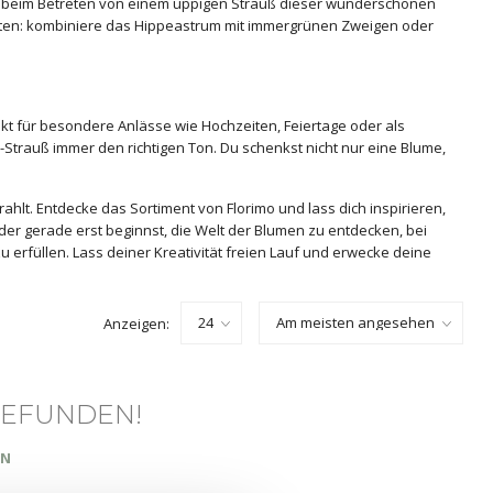
ste beim Betreten von einem üppigen Strauß dieser wunderschönen
isten: kombiniere das Hippeastrum mit immergrünen Zweigen oder
kt für besondere Anlässe wie Hochzeiten, Feiertage oder als
Strauß immer den richtigen Ton. Du schenkst nicht nur eine Blume,
rahlt. Entdecke das Sortiment von Florimo und lass dich inspirieren,
er gerade erst beginnst, die Welt der Blumen zu entdecken, bei
 erfüllen. Lass deiner Kreativität freien Lauf und erwecke deine
Anzeigen:
GEFUNDEN!
EN