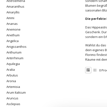
sondern schaff
Alstroemeria
Blumen begrüßt
Amaranthus
saisonalen Blü
Amaryllis
Ammi
Die perfekte 
Ananas
Das Hippeastru
Anemone
Geschenk. Durc
Anethum
sondern ein Er
Angelica
Wählst du das H
Anigozanthos
dein eigenes B
Anthurium
Florimo findes
Antirrhinum
Räume mit de
Aquilegia
Aralia
0
Pro
Arbutus
Aronia
Artemisia
Arum Italicum
Aruncus
Asclepias