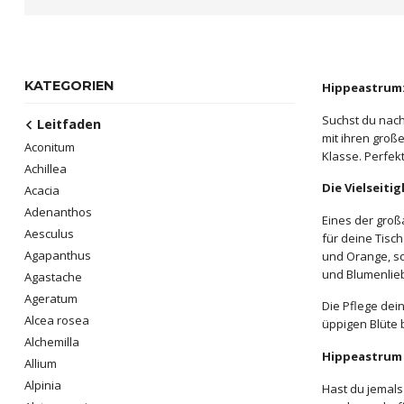
KATEGORIEN
Hippeastrum:
Suchst du nach
Leitfaden
mit ihren groß
Aconitum
Klasse. Perfek
Achillea
Die Vielseiti
Acacia
Adenanthos
Eines der groß
Aesculus
für deine Tisc
Agapanthus
und Orange, so
und Blumenlie
Agastache
Ageratum
Die Pflege dei
Alcea rosea
üppigen Blüte 
Alchemilla
Hippeastrum 
Allium
Alpinia
Hast du jemals