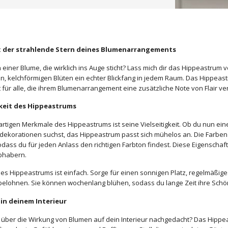
 der strahlende Stern deines Blumenarrangements
 einer Blume, die wirklich ins Auge sticht? Lass mich dir das Hippeastrum 
en, kelchförmigen Blüten ein echter Blickfang in jedem Raum. Das Hippeast
t für alle, die ihrem Blumenarrangement eine zusätzliche Note von Flair v
gkeit des Hippeastrums
artigen Merkmale des Hippeastrums ist seine Vielseitigkeit. Ob du nun ein
hdekorationen suchst, das Hippeastrum passt sich mühelos an. Die Farbe
dass du für jeden Anlass den richtigen Farbton findest. Diese Eigenschaf
bhabern.
nes Hippeastrums ist einfach. Sorge für einen sonnigen Platz, regelmäßiges
belohnen. Sie können wochenlang blühen, sodass du lange Zeit ihre Schö
in deinem Interieur
 über die Wirkung von Blumen auf dein Interieur nachgedacht? Das Hippe