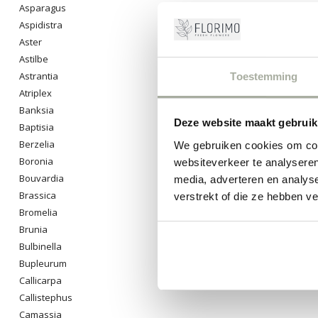
Asparagus
Aspidistra
Aster
Astilbe
Astrantia
Toestemming
Atriplex
Banksia
Deze website maakt gebruik
Baptisia
Berzelia
We gebruiken cookies om cont
Boronia
websiteverkeer te analyseren
Bouvardia
media, adverteren en analys
Brassica
verstrekt of die ze hebben v
Bromelia
Brunia
Bulbinella
Bupleurum
Callicarpa
Callistephus
Camassia