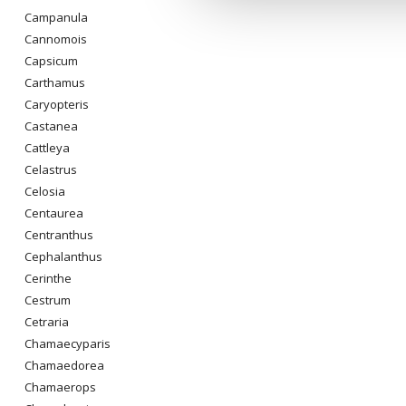
Campanula
Cannomois
Capsicum
Carthamus
Caryopteris
Castanea
Cattleya
Celastrus
Celosia
Centaurea
Centranthus
Cephalanthus
Cerinthe
Cestrum
Cetraria
Chamaecyparis
Chamaedorea
Chamaerops