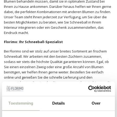
Blumen behandeln müssen, damit sie in optimalem Zustand bei
Ihnen zu Hause ankommen. Darüber hinaus helfen wir Ihnen gerne
dabei, die perfekten Kombinationen mit anderen Blumen zu finden.
Unser Team steht Ihnen jederzeit zur Verfügung, um Sie über die
besten Möglichkeiten zu beraten, wie Sie Schneeball in Ihrem
Interieur integrieren oder ein Geschenk zusammenstellen, das
Eindruck macht.
Florimo: Ihr Schneeball-Spezialist
Bei Florimo sind wir stolz auf unser breites Sortiment an frischem
Schneeball. Wir arbeiten mit den besten Züchtern zusammen,
sodass wir stets die höchste Qualität garantieren können. Egal, ob
Sie einen einzelnen Zweig oder eine große Anzahl von Blumen
benötigen, wir helfen Ihnen gerne weiter. Bestellen Sie einfach
online und genießen Sie die schnelle Lieferung und den
ausgezeichneten Service, den Sie von uns gewohnt sind. Lassen Sie
uns die Arbeit machen, während Sie die Schönheit des Schneeballs
zu Hause oder im Büro genießen.
Entdecken Sie die Magie des Schneeballs in unserem Webshop und
Toestemming
Details
Over
lassen Sie sich von den vielen Möglichkeiten inspirieren, die diese
Blume zu bieten hat. Wir freuen uns darauf, Sie bei Florimo