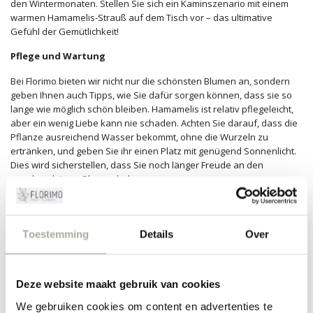
den Wintermonaten. Stellen Sie sich ein Kaminszenario mit einem
warmen Hamamelis-Strauß auf dem Tisch vor – das ultimative
Gefühl der Gemütlichkeit!
Pflege und Wartung
Bei Florimo bieten wir nicht nur die schönsten Blumen an, sondern
geben Ihnen auch Tipps, wie Sie dafür sorgen können, dass sie so
lange wie möglich schön bleiben. Hamamelis ist relativ pflegeleicht,
aber ein wenig Liebe kann nie schaden. Achten Sie darauf, dass die
Pflanze ausreichend Wasser bekommt, ohne die Wurzeln zu
ertränken, und geben Sie ihr einen Platz mit genügend Sonnenlicht.
Dies wird sicherstellen, dass Sie noch länger Freude an den
wunderschönen Blumen haben.
Bei Florimo sind wir leidenschaftlich für Blumen, und wir möchten
diese Leidenschaft mit Ihnen teilen. Entdecken Sie noch heute
unsere Hamamelis und bringen Sie ein wenig Magie in Ihr Leben!
Toestemming
Details
Over
FILTER
Deze website maakt gebruik van cookies
We gebruiken cookies om content en advertenties te