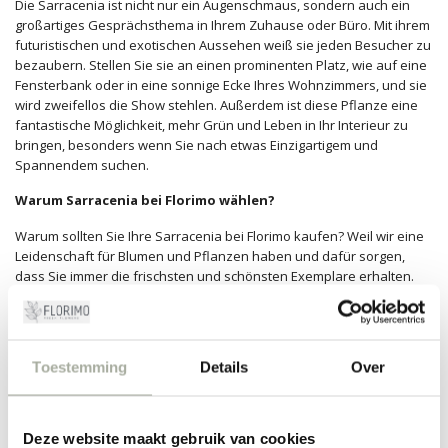
Die Sarracenia ist nicht nur ein Augenschmaus, sondern auch ein
großartiges Gesprächsthema in Ihrem Zuhause oder Büro. Mit ihrem
futuristischen und exotischen Aussehen weiß sie jeden Besucher zu
bezaubern. Stellen Sie sie an einen prominenten Platz, wie auf eine
Fensterbank oder in eine sonnige Ecke Ihres Wohnzimmers, und sie
wird zweifellos die Show stehlen. Außerdem ist diese Pflanze eine
fantastische Möglichkeit, mehr Grün und Leben in Ihr Interieur zu
bringen, besonders wenn Sie nach etwas Einzigartigem und
Spannendem suchen.
Warum Sarracenia bei Florimo wählen?
Warum sollten Sie Ihre Sarracenia bei Florimo kaufen? Weil wir eine
Leidenschaft für Blumen und Pflanzen haben und dafür sorgen,
dass Sie immer die frischsten und schönsten Exemplare erhalten.
Wir wählen unsere Pflanzen mit größter Sorgfalt und Expertise aus,
damit Sie die beste Qualität genießen können. Bei Florimo sind wir
mehr als nur ein Webshop; wir sind eine Gemeinschaft von
Blumenliebhabern, die ihre Leidenschaft gerne mit Ihnen teilen.
Toestemming
Details
Over
Wählen Sie unsere Sarracenia-Kollektion und erleben Sie den
Unterschied, den Qualität macht.
Deze website maakt gebruik van cookies
FILTER