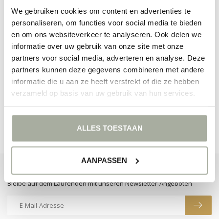
We gebruiken cookies om content en advertenties te
personaliseren, om functies voor social media te bieden
en om ons websiteverkeer te analyseren. Ook delen we
informatie over uw gebruik van onze site met onze
partners voor social media, adverteren en analyse. Deze
KEINE PRODUKTE GEFUNDEN!
partners kunnen deze gegevens combineren met andere
informatie die u aan ze heeft verstrekt of die ze hebben
WEITER EINKAUFEN
verzameld op basis van uw gebruik van hun services.
ALLES TOESTAAN
AANPASSEN
ABONNIEREN SIE UNSEREN NEWSLETTER
Bleibe auf dem Laufenden mit unseren Newsletter-Angeboten