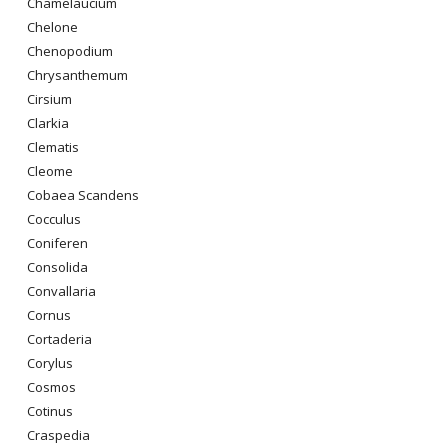
Chamelaucium
Chelone
Chenopodium
Chrysanthemum
Cirsium
Clarkia
Clematis
Cleome
Cobaea Scandens
Cocculus
Coniferen
Consolida
Convallaria
Cornus
Cortaderia
Corylus
Cosmos
Cotinus
Craspedia