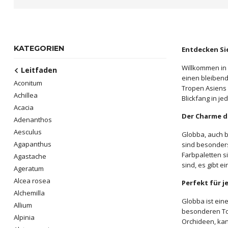
KATEGORIEN
Entdecken Si
Willkommen in 
Leitfaden
einen bleibend
Aconitum
Tropen Asiens 
Achillea
Blickfang in 
Acacia
Der Charme d
Adenanthos
Aesculus
Globba, auch b
Agapanthus
sind besonders
Farbpaletten s
Agastache
sind, es gibt 
Ageratum
Alcea rosea
Perfekt für j
Alchemilla
Globba ist ein
Allium
besonderen Tou
Alpinia
Orchideen, kan