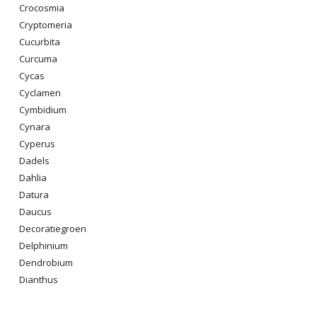
Crocosmia
Cryptomeria
Cucurbita
Curcuma
Cycas
Cyclamen
Cymbidium
Cynara
Cyperus
Dadels
Dahlia
Datura
Daucus
Decoratiegroen
Delphinium
Dendrobium
Dianthus
Digitalis Purpurea
Dodonaea