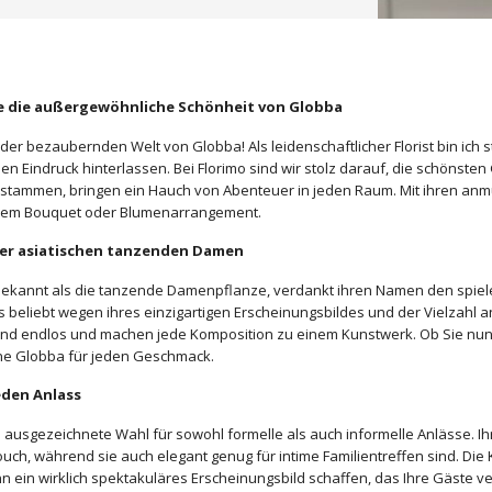
e die außergewöhnliche Schönheit von Globba
der bezaubernden Welt von Globba! Als leidenschaftlicher Florist bin ich s
en Eindruck hinterlassen. Bei Florimo sind wir stolz darauf, die schönst
stammen, bringen ein Hauch von Abenteuer in jeden Raum. Mit ihren anmu
jedem Bouquet oder Blumenarrangement.
er asiatischen tanzenden Damen
ekannt als die tanzende Damenpflanze, verdankt ihren Namen den spiele
 beliebt wegen ihres einzigartigen Erscheinungsbildes und der Vielzahl an 
ind endlos und machen jede Komposition zu einem Kunstwerk. Ob Sie nun
eine Globba für jeden Geschmack.
eden Anlass
e ausgezeichnete Wahl für sowohl formelle als auch informelle Anlässe. I
ch, während sie auch elegant genug für intime Familientreffen sind. Di
n ein wirklich spektakuläres Erscheinungsbild schaffen, das Ihre Gäste ver