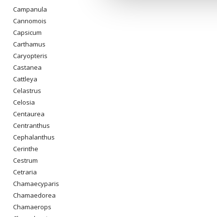
Campanula
Cannomois
Capsicum
Carthamus
Caryopteris
Castanea
Cattleya
Celastrus
Celosia
Centaurea
Centranthus
Cephalanthus
Cerinthe
Cestrum
Cetraria
Chamaecyparis
Chamaedorea
Chamaerops