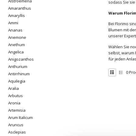
Alstroemeria
sodass Sie sie
Amaranthus
Warum Flori
Amaryllis
Ammi
Bei Florimo sin
Blumen mit dem
Ananas
unserer Expert
Anemone
Anethum
Wählen Sie noc
Angelica
selbst, warum 
für jeden Anlas
Anigozanthos
Anthurium
0
Pro
Antirrhinum
Aquilegia
Aralia
Arbutus
Aronia
Artemisia
Arum Italicum
Aruncus
Asclepias