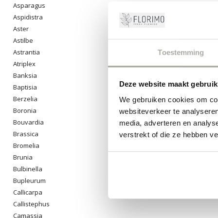
Asparagus
Aspidistra
Aster
Astilbe
Astrantia
Toestemming
Atriplex
Banksia
Deze website maakt gebruik
Baptisia
Berzelia
We gebruiken cookies om cont
Boronia
websiteverkeer te analyseren
Bouvardia
media, adverteren en analys
Brassica
verstrekt of die ze hebben v
Bromelia
Brunia
Bulbinella
Bupleurum
Callicarpa
Callistephus
Camassia