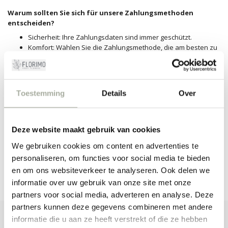
Warum sollten Sie sich für unsere Zahlungsmethoden
entscheiden?
Sicherheit: Ihre Zahlungsdaten sind immer geschützt.
Komfort: Wählen Sie die Zahlungsmethode, die am besten zu
Ihnen passt.
Schnelligkeit: Zahlungen werden sofort bearbeitet, sodass
Ihre Bestellung schnell versendet werden kann.
Zuverlässigkeit: Mollie garantiert eine reibungslose
Toestemming
Details
Over
Zahlungsabwicklung.
Haben Sie Fragen?
Deze website maakt gebruik van cookies
Haben Sie Fragen zu unseren Zahlungsmethoden? Bitte wenden Sie
sich gerne an unseren Kundenservice. Wir helfen Ihnen gerne
We gebruiken cookies om content en advertenties te
weiter!
personaliseren, om functies voor social media te bieden
en om ons websiteverkeer te analyseren. Ook delen we
informatie over uw gebruik van onze site met onze
partners voor social media, adverteren en analyse. Deze
partners kunnen deze gegevens combineren met andere
informatie die u aan ze heeft verstrekt of die ze hebben
ABONNIEREN SIE UNSEREN NEWSLETTER