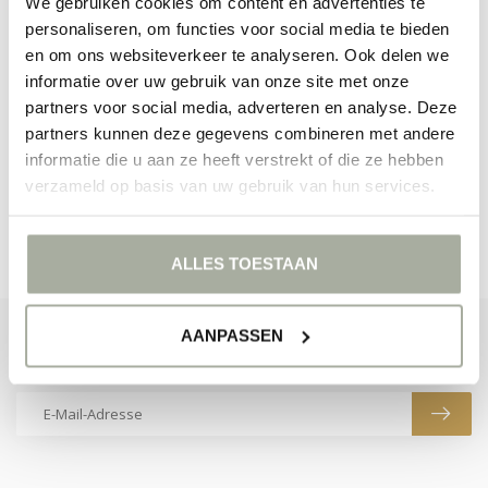
We gebruiken cookies om content en advertenties te
personaliseren, om functies voor social media te bieden
en om ons websiteverkeer te analyseren. Ook delen we
informatie over uw gebruik van onze site met onze
KEINE PRODUKTE GEFUNDEN!
partners voor social media, adverteren en analyse. Deze
partners kunnen deze gegevens combineren met andere
WEITER EINKAUFEN
informatie die u aan ze heeft verstrekt of die ze hebben
verzameld op basis van uw gebruik van hun services.
ALLES TOESTAAN
AANPASSEN
ABONNIEREN SIE UNSEREN NEWSLETTER
Bleibe auf dem Laufenden mit unseren Newsletter-Angeboten