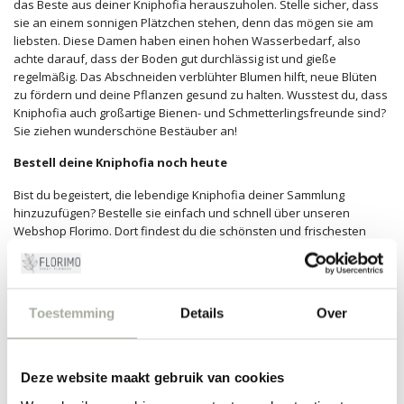
das Beste aus deiner Kniphofia herauszuholen. Stelle sicher, dass
sie an einem sonnigen Plätzchen stehen, denn das mögen sie am
liebsten. Diese Damen haben einen hohen Wasserbedarf, also
achte darauf, dass der Boden gut durchlässig ist und gieße
regelmäßig. Das Abschneiden verblühter Blumen hilft, neue Blüten
zu fördern und deine Pflanzen gesund zu halten. Wusstest du, dass
Kniphofia auch großartige Bienen- und Schmetterlingsfreunde sind?
Sie ziehen wunderschöne Bestäuber an!
Bestell deine Kniphofia noch heute
Bist du begeistert, die lebendige Kniphofia deiner Sammlung
hinzuzufügen? Bestelle sie einfach und schnell über unseren
Webshop Florimo. Dort findest du die schönsten und frischesten
Blumen, die direkt vom Züchter kommen. Als stolzer Verkäufer der
Kniphofia stehen wir bereit, dir mit Fragen zu helfen und geben
fachkundige Beratung für das beste glückliche Blumenerlebnis. Bring
den Zauber der Natur in deine Umgebung und lass die Fackellilie
Toestemming
Details
Over
deinen Raum mit ihrem warmen Glanz erleuchten.
FILTER
Deze website maakt gebruik van cookies