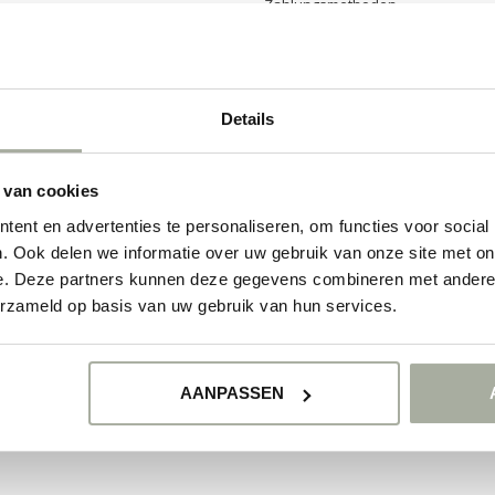
Zahlungsmethoden
Senden & Rücksendungen
Details
 van cookies
ent en advertenties te personaliseren, om functies voor social
. Ook delen we informatie over uw gebruik van onze site met on
e. Deze partners kunnen deze gegevens combineren met andere i
erzameld op basis van uw gebruik van hun services.
© Copyright 2026 Florimo.nl
- Powered by
Lightspeed
- Theme by
Dyvelopmen
AANPASSEN