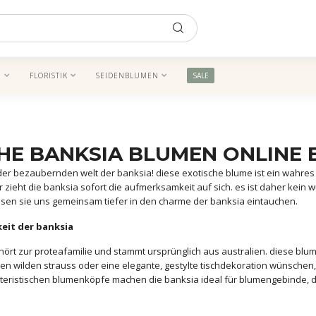
N
FLORISTIK
SEIDENBLUMEN
SALE
HE BANKSIA BLUMEN ONLINE 
er bezaubernden welt der banksia! diese exotische blume ist ein wahres k
r zieht die banksia sofort die aufmerksamkeit auf sich. es ist daher kein
 lassen sie uns gemeinsam tiefer in den charme der banksia eintauchen.
keit der banksia
ört zur proteafamilie und stammt ursprünglich aus australien. diese blume i
ten wilden strauss oder eine elegante, gestylte tischdekoration wünschen, 
teristischen blumenköpfe machen die banksia ideal für blumengebinde, d