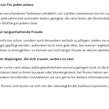
tur für jeden anlass
t in verschiedenen farbtönen erhältlich, von sanften cremetönen bis h
r jede jahreszeit und jeden anlass geeignet. die raue textur der blumenkö
m blickfang in jedem raum.
für langanhaltende freude
nicht nur schön, sondern auch besonders einfach zu pflegen. stellen sie s
e gut gepflegt werden. außerdem ist es eine gute idee, das wasser regelm
hme zu ermöglichen. so können sie noch länger freude an diesen atem
für diejenigen, die sich trauen, anders zu sein
er suche nach etwas außergewöhnlichem und einzigartigem sind, ist die b
nderen twist in ihrem bouquet oder blumengesteck. bei florimo lieben wi
reation einzubinden. kontaktieren sie uns gerne für weitere informatione
florimo und lassen sie sich von der vielseitigkeit der banksia inspirier