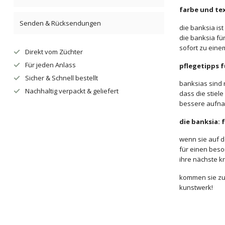
farbe und tex
Senden & Rücksendungen
die banksia is
die banksia fü
sofort zu eine
Direkt vom Züchter
Für jeden Anlass
pflegetipps 
Sicher & Schnell bestellt
banksias sind 
Nachhaltig verpackt & geliefert
dass die stiel
bessere aufna
die banksia: 
wenn sie auf d
für einen beso
ihre nächste k
kommen sie zu 
kunstwerk!