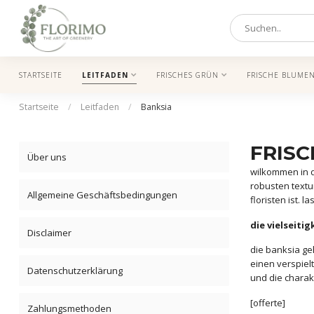
STARTSEITE
LEITFADEN
FRISCHES GRÜN
FRISCHE BLUME
Startseite
/
Leitfaden
/
Banksia
FRISC
Über uns
wilkommen in d
robusten textu
Allgemeine Geschäftsbedingungen
floristen ist.
die vielseitig
Disclaimer
die banksia geh
einen verspiel
Datenschutzerklärung
und die charak
[offerte]
Zahlungsmethoden