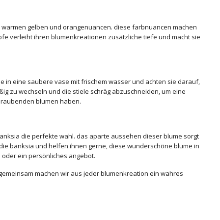
in zu warmen gelben und orangenuancen. diese farbnuancen machen
pfe verleiht ihren blumenkreationen zusätzliche tiefe und macht sie
ie in eine saubere vase mit frischem wasser und achten sie darauf,
äßig zu wechseln und die stiele schräg abzuschneiden, um eine
beraubenden blumen haben.
anksia die perfekte wahl. das aparte aussehen dieser blume sorgt
r die banksia und helfen ihnen gerne, diese wunderschöne blume in
n oder ein persönliches angebot.
en. gemeinsam machen wir aus jeder blumenkreation ein wahres