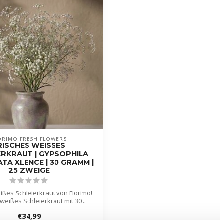
ORIMO FRESH FLOWERS
RISCHES WEISSES S
RKRAUT | GYPSOPHILA P
A XLENCE | 30 GRAMM | 2
5 ZWEIGE
ißes Schleierkraut von Florimo!
 weißes Schleierkraut mit 30...
€34,99