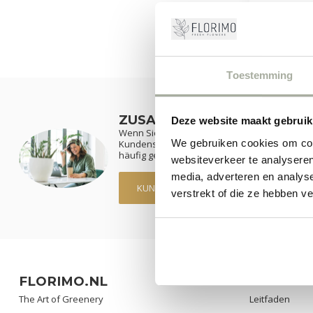
Toestemming
ZUSATZINFORMATION
Deze website maakt gebruik
Wenn Sie Fragen zu unseren Produkten oder
We gebruiken cookies om cont
Kundenservice-Seite. Hier finden Sie unser
häufig gestellte Fragen und verschiedene Mögl
websiteverkeer te analyseren
media, adverteren en analys
KUNDENDIENST
UNSERE GESC
verstrekt of die ze hebben v
FLORIMO.NL
KATEGOR
The Art of Greenery
Leitfaden