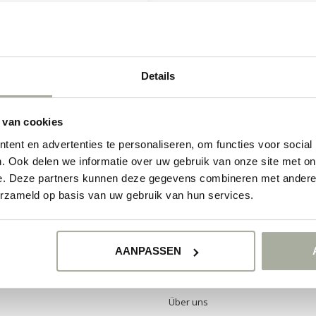
Auf Lager
Details
 van cookies
ABONNIE
 Ihrem Kauf haben, besuchen Sie unsere
Bleibe auf dem
ent en advertenties te personaliseren, om functies voor social
e Unternehmensdaten, Antworten auf
ichkeiten, mit uns in Kontakt zu treten.
. Ook delen we informatie over uw gebruik van onze site met on
e. Deze partners kunnen deze gegevens combineren met andere i
HÄFTE ANSEHEN
erzameld op basis van uw gebruik van hun services.
AANPASSEN
IEN
INFORMATIONEN
Über uns