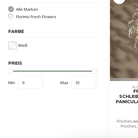
Alle Marken
Florimo Fresh Flowers
FARBE
Weiß
PREIS
Min
Max
FL
F
CHLEIE
ANICULAT
Frisches we
Frisches,