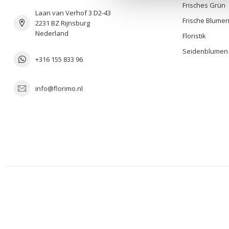
Frisches Grün
Laan van Verhof 3 D2-43
Frische Blume
2231 BZ Rijnsburg
Nederland
Floristik
Seidenblumen
+316 155 833 96
info@florimo.nl