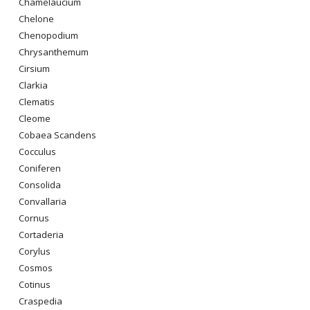
Chamelaucium
Chelone
Chenopodium
Chrysanthemum
Cirsium
Clarkia
Clematis
Cleome
Cobaea Scandens
Cocculus
Coniferen
Consolida
Convallaria
Cornus
Cortaderia
Corylus
Cosmos
Cotinus
Craspedia