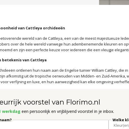
hoonheid van Cattleya orchideeën
etoverende wereld van de Cattleya, een van de meest majestueuze leden 
bbers over de hele wereld vanwege hun adembenemende kleuren en opva
noemd en zijn een perfecte keuze voor iedereen die een vleugje elegantie 
 betekenis van Cattleya
chideeën ontlenen hun naam aan de Engelse tuinier William Cattley, die 
jn afkomstig uit de tropische oerwouden van Midden- en Zuid-Amerika, 
voor verfijning en luxe, en hun aanwezigheid kan elke omgeving verheffen 
eurrijk voorstel van Florimo.nl
1 werkdag
een persoonlijk en vrijblijvend voorstel in je inbox.
 naam?
Welke kl