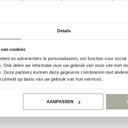
of een bijzondere aanvulling op je plantenverzameling, Cattleyas stellen n
len in hun betoverende pracht.
ducten
Details
GEEN PRODUCTEN 
 van cookies
GA VERDER MET WIN
ent en advertenties te personaliseren, om functies voor social
. Ook delen we informatie over uw gebruik van onze site met on
e. Deze partners kunnen deze gegevens combineren met andere i
erzameld op basis van uw gebruik van hun services.
AANPASSEN