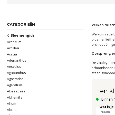
CATEGORIEËN
Verken de sc
Welkom in de b
Bloemengids
bloemenliefhe
Aconitum
orchideeën' ge
Achillea
Oorsprong en
Acacia
Adenanthos
De Cattleya-or
Aesculus
schoonheden zi
Agapanthus
staan symbool 
Agastache
Ageratum
Een kl
Alcea rosea
Alchemilla
Binnen
Allium
Wat is je
Alpinia