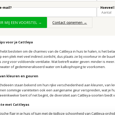
 e-mail?
Hoeveel 
UUR MIJ EEN VOORSTEL →
Contact opnemen →
ps voor je Cattleya
 hebt besloten om de charmes van de Cattleya in huis te halen, is het bela
 een plek met veel indirect zonlicht, dus plaats ze bij voorkeur in de buur
us zorg voor voldoende ventilatie. Wat betreft water geven: minder is meer
nwater of gedemineraliseerd water om kalkophoping te voorkomen.
 van kleuren en geuren
chideeën staan bekend om hun rijke verscheidenheid aan kleuren, van leve
en sommige variëteiten ook een aangename geur verspreiden, wat je huis
eeënkweker bent of net begint, de diversiteit aan Cattleya-soorten biedt v
imte met Cattleyas
ische flair in je huis of tuin met de tijdloze schoonheid van Cattleya-orc