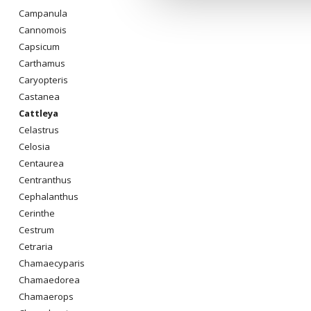
Campanula
Cannomois
Capsicum
Carthamus
Caryopteris
Castanea
Cattleya
Celastrus
Celosia
Centaurea
Centranthus
Cephalanthus
Cerinthe
Cestrum
Cetraria
Chamaecyparis
Chamaedorea
Chamaerops