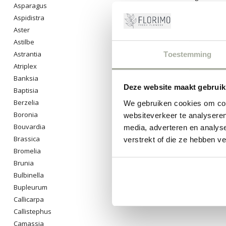
Asparagus
een bloemstuk 
je onderdompe
Aspidistra
Aster
0
Pro
Astilbe
Astrantia
Toestemming
Atriplex
Banksia
Deze website maakt gebruik
Baptisia
Berzelia
We gebruiken cookies om cont
Boronia
websiteverkeer te analyseren
Bouvardia
media, adverteren en analys
Brassica
verstrekt of die ze hebben v
Bromelia
Brunia
Bulbinella
Bupleurum
Callicarpa
Callistephus
Camassia