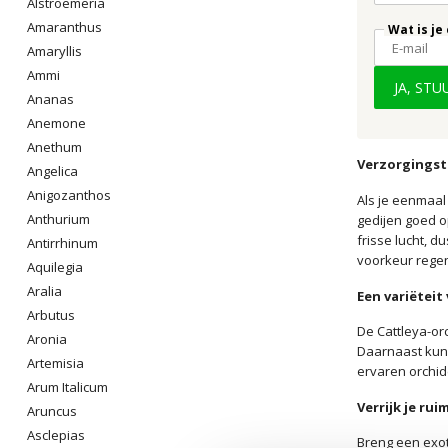
Alstroemeria
Amaranthus
Wat is je
Amaryllis
Ammi
JA, ST
Ananas
Anemone
Anethum
Verzorgingsti
Angelica
Anigozanthos
Als je eenmaal
Anthurium
gedijen goed op
frisse lucht, d
Antirrhinum
voorkeur rege
Aquilegia
Aralia
Een variëteit
Arbutus
De Cattleya-or
Aronia
Daarnaast kunn
Artemisia
ervaren orchid
Arum Italicum
Verrijk je ru
Aruncus
Asclepias
Breng een exot