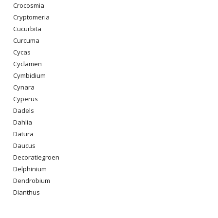
Crocosmia
Cryptomeria
Cucurbita
Curcuma
Cycas
Cyclamen
Cymbidium
Cynara
Cyperus
Dadels
Dahlia
Datura
Daucus
Decoratiegroen
Delphinium
Dendrobium
Dianthus
Digitalis Purpurea
Dodonaea