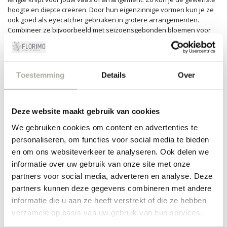
hoogte en diepte creëren. Door hun eigenzinnige vormen kun je ze
ook goed als eyecatcher gebruiken in grotere arrangementen.
Combineer ze bijvoorbeeld met seizoensgebonden bloemen voor
een frisse, eigentijdse look. En vergeet niet: Corylus doet het ook
fantastisch als onderdeel van droogboeketten!
Onze passie voor bloemen
Toestemming
Details
Over
Bij Florimo delen we jouw passie voor bloemen. Daarom zorgen we
ervoor dat al onze bloemen en takken, inclusief Corylus, vers en van
de hoogste kwaliteit zijn. We selecteren onze producten met liefde
Deze website maakt gebruik van cookies
en oog voor detail, zodat jij altijd het beste in huis haalt. Of je nu een
kleurrijk pronkstuk wilt neerzetten in je woonkamer, of een stijlvol
We gebruiken cookies om content en advertenties te
boeket cadeau wilt doen, wij staan klaar om je te helpen bij elke
personaliseren, om functies voor social media te bieden
stap.
en om ons websiteverkeer te analyseren. Ook delen we
informatie over uw gebruik van onze site met onze
Ontdek de wereld van Corylus op Florimo.nl en laat je verrassen
door de talloze mogelijkheden die deze takken bieden. We kijken
partners voor social media, adverteren en analyse. Deze
ernaar uit om je te inspireren en je te helpen je eigen bloemkunst te
partners kunnen deze gegevens combineren met andere
creëren. Kom snel een kijkje nemen en ervaar zelf de magie van
informatie die u aan ze heeft verstrekt of die ze hebben
Corylus in je volgende bloemcreatie!
verzameld op basis van uw gebruik van hun services.