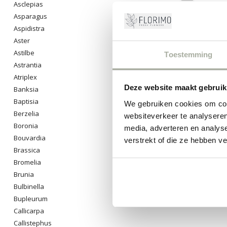
Asclepias
Asparagus
Aspidistra
Aster
Astilbe
Toestemming
Astrantia
Atriplex
Deze website maakt gebruik
Banksia
Baptisia
We gebruiken cookies om cont
Berzelia
websiteverkeer te analyseren
Boronia
media, adverteren en analys
Bouvardia
verstrekt of die ze hebben v
Brassica
Bromelia
Brunia
Bulbinella
Bupleurum
Callicarpa
Callistephus