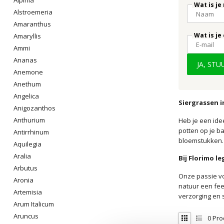
Wat is je
Alstroemeria
Amaranthus
Wat is je
Amaryllis
Ammi
Ananas
JA, ST
Anemone
Anethum
Angelica
Siergrassen i
Anigozanthos
Anthurium
Heb je een ide
potten op je b
Antirrhinum
bloemstukken. L
Aquilegia
Aralia
Bij Florimo l
Arbutus
Onze passie vo
Aronia
natuur een fee
Artemisia
verzorging en 
Arum Italicum
Aruncus
0
Pro