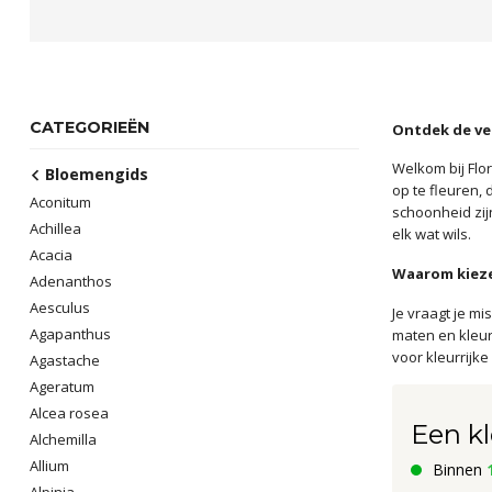
CATEGORIEËN
Ontdek de vee
Welkom bij Flor
Bloemengids
op te fleuren,
Aconitum
schoonheid zij
Achillea
elk wat wils.
Acacia
Waarom kieze
Adenanthos
Aesculus
Je vraagt je m
Agapanthus
maten en kleur
voor kleurrijk
Agastache
Ageratum
Alcea rosea
Een kl
Alchemilla
Allium
Binnen
Alpinia