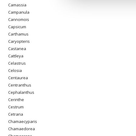
Camassia
Campanula
Cannomois
Capsicum
Carthamus
Caryopteris
Castanea
Cattleya
Celastrus
Celosia
Centaurea
Centranthus
Cephalanthus
Cerinthe
Cestrum
Cetraria
Chamaecyparis
Chamaedorea
Chamaerops