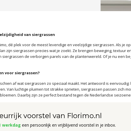
lzijdigheid van siergrassen
imo, dé plek voor de meest levendige en veelzijdige siergrassen. Als je op 
 dan zijn siergrassen precies wat je zoekt. Ze brengen beweging, textuur e
n siergrassen de verborgen parels van de plantenwereld. Of je nu een begi
n voor siergrassen?
isschien af wat siergrassen zo speciaal maakt. Het antwoord is eenvoudig: 
en. Van luchtige pluimen tot strakke sprieten, siergrassen passen zich 
e bloemen. Daarbij zijn ze perfect bestand tegen de Nederlandse seizoene
eurrijk voorstel van Florimo.nl
1 werkdag
een persoonlijk en vrijblijvend voorstel in je inbox.