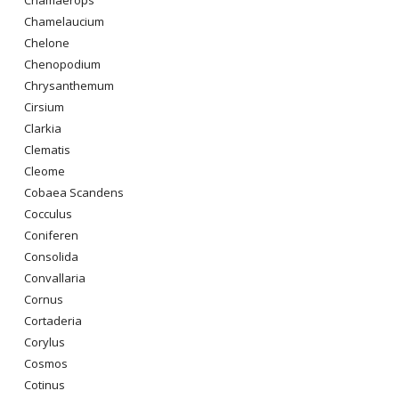
Chamelaucium
Chelone
Chenopodium
Chrysanthemum
Cirsium
Clarkia
Clematis
Cleome
Cobaea Scandens
Cocculus
Coniferen
Consolida
Convallaria
Cornus
Cortaderia
Corylus
Cosmos
Cotinus