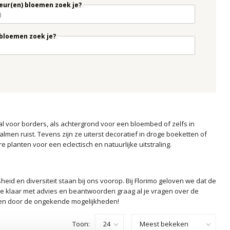
eur(en) bloemen zoek je?
bloemen zoek je?
l voor borders, als achtergrond voor een bloembed of zelfs in
en ruist. Tevens zijn ze uiterst decoratief in droge boeketten of
 planten voor een eclectisch en natuurlijke uitstraling.
id en diversiteit staan bij ons voorop. Bij Florimo geloven we dat de
 je klaar met advies en beantwoorden graag al je vragen over de
reren door de ongekende mogelijkheden!
Toon: