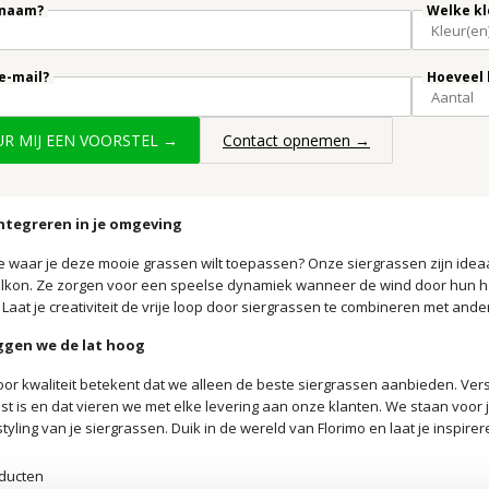
 naam?
Welke kl
 e-mail?
Hoeveel 
UUR MIJ EEN VOORSTEL →
Contact opnemen →
ntegreren in je omgeving
e waar je deze mooie grassen wilt toepassen? Onze siergrassen zijn ideaa
alkon. Ze zorgen voor een speelse dynamiek wanneer de wind door hun halm
aat je creativiteit de vrije loop door siergrassen te combineren met andere
eggen we de lat hoog
or kwaliteit betekent dat we alleen de beste siergrassen aanbieden. Vershe
st is en dat vieren we met elke levering aan onze klanten. We staan voor
styling van je siergrassen. Duik in de wereld van Florimo en laat je inspi
ducten