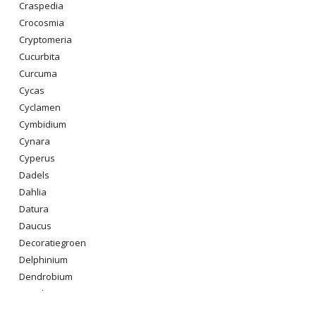
Craspedia
Crocosmia
Cryptomeria
Cucurbita
Curcuma
Cycas
Cyclamen
Cymbidium
Cynara
Cyperus
Dadels
Dahlia
Datura
Daucus
Decoratiegroen
Delphinium
Dendrobium
Dianthus
Digitalis Purpurea