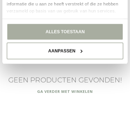
informatie die u aan ze heeft verstrekt of die ze hebben
Ontdek de wereld van orchideeën en laat je verleiden door hun
verzameld op basis van uw gebruik van hun services.
tijdloze schoonheid. Bij Florimo staan wij voor je klaar om je te
helpen bij het vinden van de perfecte bloemen voor elke
gelegenheid.
ALLES TOESTAAN
FILTERS
AANPASSEN
GEEN PRODUCTEN GEVONDEN!
GA VERDER MET WINKELEN