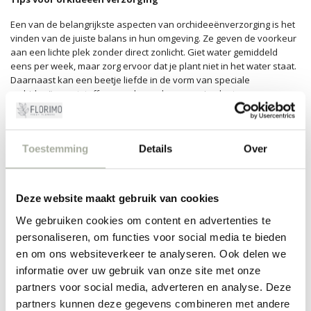
Een van de belangrijkste aspecten van orchideeënverzorging is het
vinden van de juiste balans in hun omgeving. Ze geven de voorkeur
aan een lichte plek zonder direct zonlicht. Giet water gemiddeld
eens per week, maar zorg ervoor dat je plant niet in het water staat.
Daarnaast kan een beetje liefde in de vorm van speciale
orchideeënmeststoffen wonderen doen voor je plant.
Vergeet niet dat iedere orchidee uniek is en misschien iets andere
voorkeuren heeft qua verzorging. Bij Florimo geven we je graag
advies en tips om het meeste uit je orchideeën te halen. Laat je
Toestemming
Details
Over
verrassen door hun pracht en ontdek hoe deze bloemen je huis
kunnen transformeren.
Deze website maakt gebruik van cookies
Ervaar de magie van orchideeën met Florimo
We gebruiken cookies om content en advertenties te
Bij Florimo weten we hoe belangrijk het is om bloemen van de beste
personaliseren, om functies voor social media te bieden
kwaliteit te leveren. Daarom zorgen we ervoor dat al onze
orchideeën met de grootste zorg worden gekweekt en verpakt.
en om ons websiteverkeer te analyseren. Ook delen we
Bestel je orchideeën vandaag nog en ervaar zelf waarom zoveel
informatie over uw gebruik van onze site met onze
bloemliefhebbers voor deze bijzondere bloemen kiezen. Met onze
partners voor social media, adverteren en analyse. Deze
vlotte bezorgservice zorgen we ervoor dat je bestelling snel en vers
partners kunnen deze gegevens combineren met andere
bij je thuis wordt afgeleverd.