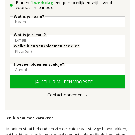
Binnen
1 werkdag
een persoonlijk en vrijblijvend
voorstel in je inbox.
Wat is je naam?
Wat is je e-mail?
Welke kleur(en) bloemen zoek je?
Hoeveel bloemen zoek je?
JA, STUUR MIJ EEN VOORSTEL →
Contact opnemen →
Een bloem met karakter
Limonium staat bekend om zijn delicate maar stevige bloemtakken,
wat het ideaal maakt voor zowel robuuste als verfijnde boeketten.