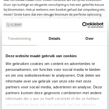
Door zijn luchtige en elegante verschijning is het een geliefde keuze
bij bloemisten. Heb je weleens een boeket gehad dat simpelweg iets
miste? Grote kans dat een vleugje limonium de perfecte oplossing
was. Deze bloem weet hoe ze de andere bloemen kan laten stralen
zonder zelf op de voorgrond te treden, een waar toonbeeld van
bescheiden elegantie.
Inspiratie voor ieder seizoen
Toestemming
Details
Over
Net zoals de seizoenen veranderen, verandert ook je behoefte aan
de uitstraling van bloemen. Limonium biedt het hele jaar door
Deze website maakt gebruik van cookies
inspiratie. In de zomer zorgt het voor een vrolijke noot in heldere
boeketten, terwijl het in de winter de ideale aanvulling is op
We gebruiken cookies om content en advertenties te
feestelijke bloemstukken. Het zit 'm in de details, en limonium heeft
personaliseren, om functies voor social media te bieden
precies die perfecte touch die je boeketten uniek maakt. Bij Florimo
en om ons websiteverkeer te analyseren. Ook delen we
staan we altijd klaar om je te helpen met het samenstellen van een
arrangement dat jouw wensen en smaak weerspiegelt.
informatie over uw gebruik van onze site met onze
partners voor social media, adverteren en analyse. Deze
Vergeet niet dat limonium niet alleen in boeketten schittert; deze
partners kunnen deze gegevens combineren met andere
bloem doet het ook geweldig in droogarrangementen en kransen.
informatie die u aan ze heeft verstrekt of die ze hebben
Laat je creativiteit de vrije loop en ontdek de vele mogelijkheden die
limonium te bieden heeft.
verzameld op basis van uw gebruik van hun services.