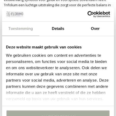
Trifolium een luchtige uitstraling die zorgt voor de perfecte balans in
je bloemstukken. Het doorbreekt de zwaarte van wat grotere
bloemen en brengt variatie in textuur. Bij Florimo weten we dat elk
detail telt, en daarom zorgen we altijd voor de meest verse Trifolium
bloemen.
Toestemming
Details
Over
Bestel je Trifolium bij Florimo
Bij Florimo ben je aan het juiste adres voor de hoogste kwaliteit
Deze website maakt gebruik van cookies
Trifolium. Onze bloemisten kiezen zorgvuldig de beste stelen, zodat
je gegarandeerd bent van bloemen met een lange houdbaarheid. Of
We gebruiken cookies om content en advertenties te
je nu zelf creatief aan de slag wilt gaan of een prachtig boeket
personaliseren, om functies voor social media te bieden
cadeau wilt geven, wij staan klaar om je te helpen. Met onze
en om ons websiteverkeer te analyseren. Ook delen we
gebruiksvriendelijke webshop is je bestelling in een handomdraai
informatie over uw gebruik van onze site met onze
gedaan en zorgen wij voor een snelle levering. Ervaar zelf de
partners voor social media, adverteren en analyse. Deze
charme van Trifolium en laat je verrassen door de eindeloze
mogelijkheden die deze bescheiden schoonheid te bieden heeft!
partners kunnen deze gegevens combineren met andere
informatie die u aan ze heeft verstrekt of die ze hebben
FILTERS
verzameld op basis van uw gebruik van hun services.