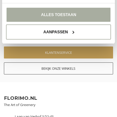
ALLES TOESTAAN
MEER INFORMATIE
Als u vragen hebt over onze producten of uw aankoop, bezoek dan
onze klantenservicepagina. Hier vindt u onze bedrijfsgegevens,
AANPASSEN
antwoorden op veelgestelde vragen en verschillende manieren om
contact met ons op te nemen.
KLANTENSERVICE
BEKIJK ONZE WINKELS
FLORIMO.NL
The Art of Greenery
Laan van Verhof 3 D2-43