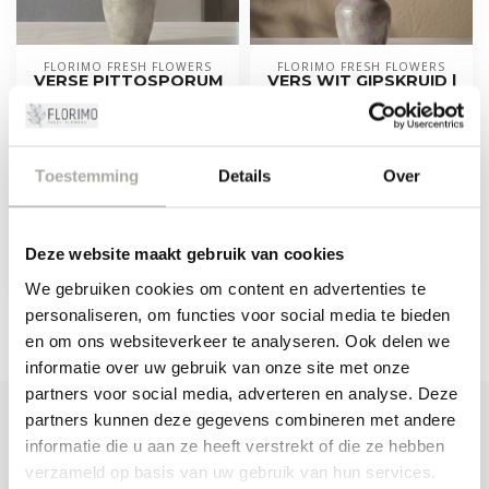
FLORIMO FRESH FLOWERS
FLORIMO FRESH FLOWERS
VERSE PITTOSPORUM
VERS WIT GIPSKRUID |
RALPHI TAKKEN |
GYPSOPHILA
LENGTE 60
PANICULATA XLENCE |
CENTIMETER | PER 400
30 GRAM | 25 TAKKEN
GRAM
Toestemming
Details
Over
Vers wit gipskruid van Florimo!
Verse, witte Gypsophila met
Ontdek de Verse Pittosporum
een gewicht van 30 g...
Ralphi takken! Perfect voor
unieke bloemstukken en i...
Deze website maakt gebruik van cookies
€11,49
€34,99
Niet op voorraad
Op voorraad
We gebruiken cookies om content en advertenties te
personaliseren, om functies voor social media te bieden
en om ons websiteverkeer te analyseren. Ook delen we
informatie over uw gebruik van onze site met onze
partners voor social media, adverteren en analyse. Deze
partners kunnen deze gegevens combineren met andere
ABONNEER JE OP ONZE NIEUWSBRIEF
informatie die u aan ze heeft verstrekt of die ze hebben
Blijf op de hoogte over onze laatste acties
verzameld op basis van uw gebruik van hun services.