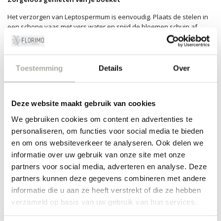
Het verzorgen van Leptospermum is eenvoudig. Plaats de stelen in
een schone vaas met vers water en snijd de bloemen schuin af
voordat je ze in het water zet. Ververs het water regelmatig om zo
lang mogelijk te kunnen genieten van deze prachtige bloemen.
Leptospermum vraagt niet veel van je, maar geeft des te meer terug
in sfeer en stijl.
Toestemming
Details
Over
Laat je verrassen door de natuurlijke schoonheid van
Leptospermum en geef je interieur een frisse en eigentijdse
Deze website maakt gebruik van cookies
uitstraling. Of je nu een doorgewinterde bloemenliefhebber bent of
net begint met het ontdekken van de wereld van bloemen, bij
We gebruiken cookies om content en advertenties te
Florimo vind je alles wat je nodig hebt voor je bloemprojecten.
personaliseren, om functies voor social media te bieden
Neem een kijkje in onze brede selectie en ervaar zelf waarom
en om ons websiteverkeer te analyseren. Ook delen we
Leptospermum een favoriet is onder bloemisten en
informatie over uw gebruik van onze site met onze
bloemenliefhebbers! Wij helpen je graag met het creëren van een
partners voor social media, adverteren en analyse. Deze
adembenemend boeket dat je zelfvertrouwen inspireert en een
partners kunnen deze gegevens combineren met andere
glimlach op elk gezicht tovert. Bestel vandaag nog je Leptospermum
informatie die u aan ze heeft verstrekt of die ze hebben
bloemen bij Florimo en ontdek de wereld van kleurrijke creaties!
verzameld op basis van uw gebruik van hun services.
FILTERS