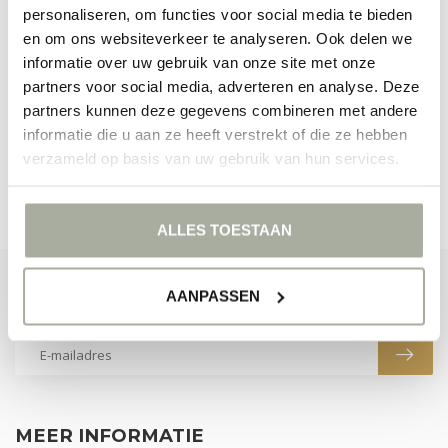
personaliseren, om functies voor social media te bieden
en om ons websiteverkeer te analyseren. Ook delen we
informatie over uw gebruik van onze site met onze
GEEN PRODUCTEN GEVONDEN!
partners voor social media, adverteren en analyse. Deze
GA VERDER MET WINKELEN
partners kunnen deze gegevens combineren met andere
informatie die u aan ze heeft verstrekt of die ze hebben
verzameld op basis van uw gebruik van hun services.
ALLES TOESTAAN
ABONNEER JE OP ONZE NIEUWSBRIEF
AANPASSEN
Blijf op de hoogte over onze laatste acties
MEER INFORMATIE