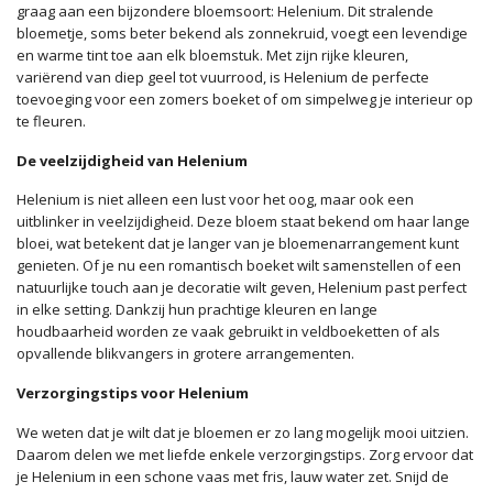
graag aan een bijzondere bloemsoort: Helenium. Dit stralende
bloemetje, soms beter bekend als zonnekruid, voegt een levendige
en warme tint toe aan elk bloemstuk. Met zijn rijke kleuren,
variërend van diep geel tot vuurrood, is Helenium de perfecte
toevoeging voor een zomers boeket of om simpelweg je interieur op
te fleuren.
De veelzijdigheid van Helenium
Helenium is niet alleen een lust voor het oog, maar ook een
uitblinker in veelzijdigheid. Deze bloem staat bekend om haar lange
bloei, wat betekent dat je langer van je bloemenarrangement kunt
genieten. Of je nu een romantisch boeket wilt samenstellen of een
natuurlijke touch aan je decoratie wilt geven, Helenium past perfect
in elke setting. Dankzij hun prachtige kleuren en lange
houdbaarheid worden ze vaak gebruikt in veldboeketten of als
opvallende blikvangers in grotere arrangementen.
Verzorgingstips voor Helenium
We weten dat je wilt dat je bloemen er zo lang mogelijk mooi uitzien.
Daarom delen we met liefde enkele verzorgingstips. Zorg ervoor dat
je Helenium in een schone vaas met fris, lauw water zet. Snijd de