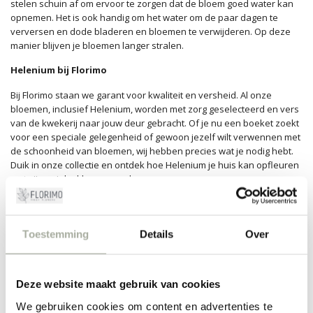
stelen schuin af om ervoor te zorgen dat de bloem goed water kan
opnemen. Het is ook handig om het water om de paar dagen te
verversen en dode bladeren en bloemen te verwijderen. Op deze
manier blijven je bloemen langer stralen.
Helenium bij Florimo
Bij Florimo staan we garant voor kwaliteit en versheid. Al onze
bloemen, inclusief Helenium, worden met zorg geselecteerd en vers
van de kwekerij naar jouw deur gebracht. Of je nu een boeket zoekt
voor een speciale gelegenheid of gewoon jezelf wilt verwennen met
de schoonheid van bloemen, wij hebben precies wat je nodig hebt.
Duik in onze collectie en ontdek hoe Helenium je huis kan opfleuren
met zijn unieke kleuren en charme.
We nodigen je uit om onze collectie te verkennen en het plezier van
verse, hoogwaardige bloemen te ervaren. Bestel vandaag nog en
laat je inspireren door de natuurlijke pracht van Helenium.
Toestemming
Details
Over
FILTERS
Deze website maakt gebruik van cookies
We gebruiken cookies om content en advertenties te