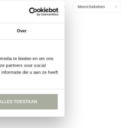
Toon:
GEVONDEN!
Over
KELEN
 media te bieden en om ons
ze partners voor social
nformatie die u aan ze heeft
ALLES TOESTAAN