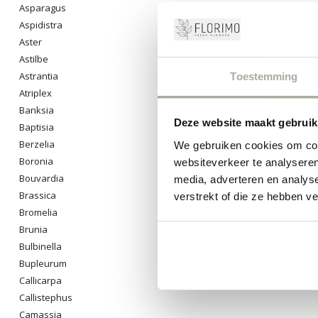
Asparagus
0
Pro
Aspidistra
Aster
Astilbe
Astrantia
Toestemming
Atriplex
Banksia
Deze website maakt gebruik
Baptisia
Berzelia
We gebruiken cookies om cont
Boronia
websiteverkeer te analyseren
Bouvardia
media, adverteren en analys
Brassica
verstrekt of die ze hebben v
Bromelia
Brunia
Bulbinella
Bupleurum
Callicarpa
Callistephus
Camassia