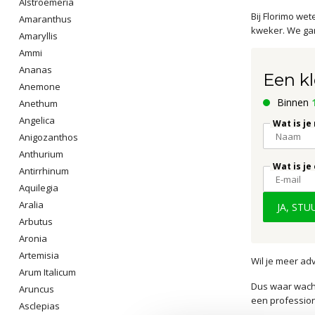
Alstroemeria
Bij Florimo we
Amaranthus
kweker. We gar
Amaryllis
Ammi
Ananas
Een kl
Anemone
Binnen
Anethum
Angelica
Wat is je
Anigozanthos
Anthurium
Wat is je
Antirrhinum
Aquilegia
Aralia
JA, ST
Arbutus
Aronia
Artemisia
Wil je meer ad
Arum Italicum
Dus waar wacht
Aruncus
een profession
Asclepias