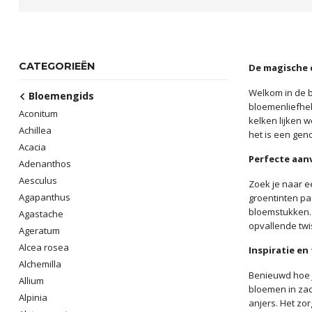
CATEGORIEËN
De magische 
Welkom in de b
Bloemengids
bloemenliefhebb
Aconitum
kelken lijken 
Achillea
het is een gen
Acacia
Perfecte aan
Adenanthos
Aesculus
Zoek je naar e
Agapanthus
groentinten pa
bloemstukken. 
Agastache
opvallende twis
Ageratum
Alcea rosea
Inspiratie en
Alchemilla
Benieuwd hoe j
Allium
bloemen in zac
Alpinia
anjers. Het zor