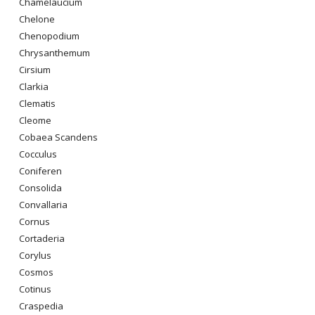
Chamelaucium
Chelone
Chenopodium
Chrysanthemum
Cirsium
Clarkia
Clematis
Cleome
Cobaea Scandens
Cocculus
Coniferen
Consolida
Convallaria
Cornus
Cortaderia
Corylus
Cosmos
Cotinus
Craspedia