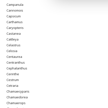
Campanula
Cannomois
Capsicum
Carthamus
Caryopteris
Castanea
Cattleya
Celastrus
Celosia
Centaurea
Centranthus
Cephalanthus
Cerinthe
Cestrum
Cetraria
Chamaecyparis
Chamaedorea
Chamaerops