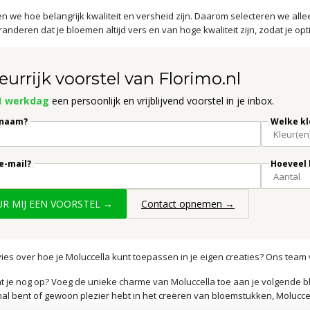
ten we hoe belangrijk kwaliteit en versheid zijn. Daarom selecteren we all
anderen dat je bloemen altijd vers en van hoge kwaliteit zijn, zodat je o
eurrijk voorstel van Florimo.nl
1 werkdag
een persoonlijk en vrijblijvend voorstel in je inbox.
 naam?
Welke kl
 e-mail?
Hoeveel 
UUR MIJ EEN VOORSTEL →
Contact opnemen →
vies over hoe je Moluccella kunt toepassen in je eigen creaties? Ons team
 je nog op? Voeg de unieke charme van Moluccella toe aan je volgende bloe
al bent of gewoon plezier hebt in het creëren van bloemstukken, Moluccel