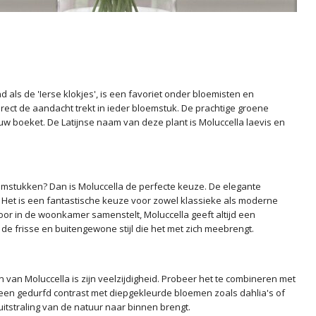
ls de 'Ierse klokjes', is een favoriet onder bloemisten en
irect de aandacht trekt in ieder bloemstuk. De prachtige groene
uw boeket. De Latijnse naam van deze plant is Moluccella laevis en
emstukken? Dan is Moluccella de perfecte keuze. De elegante
. Het is een fantastische keuze voor zowel klassieke als moderne
or in de woonkamer samenstelt, Moluccella geeft altijd een
 de frisse en buitengewone stijl die het met zich meebrengt.
an Moluccella is zijn veelzijdigheid. Probeer het te combineren met
r een gedurfd contrast met diepgekleurde bloemen zoals dahlia's of
uitstraling van de natuur naar binnen brengt.