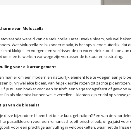
charme van Moluccella
etoverende wereld van de Moluccella! Deze unieke bloem, ook wel bekend a
ers. Wat Moluccella zo bijzonder maakt, is het opvallende uiterlijk, dat d
wel mini-klokjes en voegen een verfrissende en excentrieke touch toe aan 
ot om mee te werken vanwege zijn verrassende textuur en uitstraling.
vulling voor elk arrangement
en manier om een modern en natuurlijk element toe te voegen aan je blo
ssen bij vrijwel elke bloem, van felgekleurde rozen tot zachte pioenrozen
Of je nu een boeket voor een bruiloft, een verjaardagsfeest of gewoon vo
t. En als bloemist kunnen we je vertellen – klanten zijn er dol op vanwege
 tips van de bloemist
e deze bijzondere bloem het beste kunt gebruiken? Een van de voordelen v
hte pastelkleuren voor een romantische, etherische look, of ga juist voo
gt ook voor een prachtige aanvulling in veldboeketten, waar het de frisse 