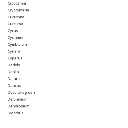
Crocosmia
Cryptomeria
Cucurbita
Curcuma
Cycas
Cyclamen
Cymbidium
Cynara
Cyperus
Dadels
Dahlia
Datura
Daucus
Decoratiegroen
Delphinium
Dendrobium
Dianthus
Digitalis Purpurea
Dodonaea