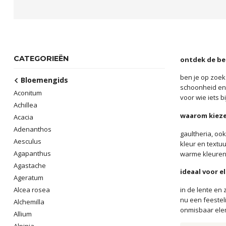
CATEGORIEËN
ontdek de be
ben je op zoek
Bloemengids
schoonheid en 
Aconitum
voor wie iets b
Achillea
waarom kieze
Acacia
Adenanthos
gaultheria, oo
Aesculus
kleur en textuu
Agapanthus
warme kleuren 
Agastache
ideaal voor e
Ageratum
in de lente en 
Alcea rosea
nu een feestel
Alchemilla
onmisbaar elem
Allium
Alpinia