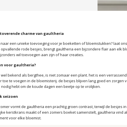
toverende charme van gaultheria
 naar een unieke toevoeging voor je boeketten of bloemstukken? laat ons j
opvallende rode besjes, brengt gaultheria een bijzondere flair aan elk 
ijzonders wil toevoegen aan zijn of haar creaties.
n voor gaultheria?
k wel bekend als bergthee, is niet zomaar een plant. het is een verrassen
r toe te voegen in de bloemisterij. de besjes blijven lang goed en zorgen v
nodig hebt om de koude dagen een beetje op te vrolijken.
lk seizoen
zomer vormt de gaultheria een prachtig groen contrast, terwijl de besjes in
ijke kerstkrans maakt of een zomers boeket samenstelt, gaultheria vind alt
ent voor elke bloemist.