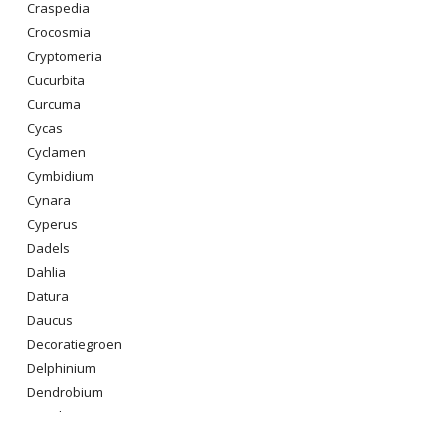
Craspedia
Crocosmia
Cryptomeria
Cucurbita
Curcuma
Cycas
Cyclamen
Cymbidium
Cynara
Cyperus
Dadels
Dahlia
Datura
Daucus
Decoratiegroen
Delphinium
Dendrobium
Dianthus
Digitalis Purpurea