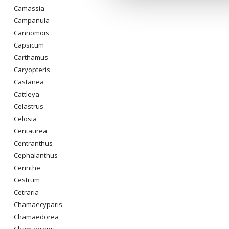
Camassia
Campanula
Cannomois
Capsicum
Carthamus
Caryopteris
Castanea
Cattleya
Celastrus
Celosia
Centaurea
Centranthus
Cephalanthus
Cerinthe
Cestrum
Cetraria
Chamaecyparis
Chamaedorea
Chamaerops