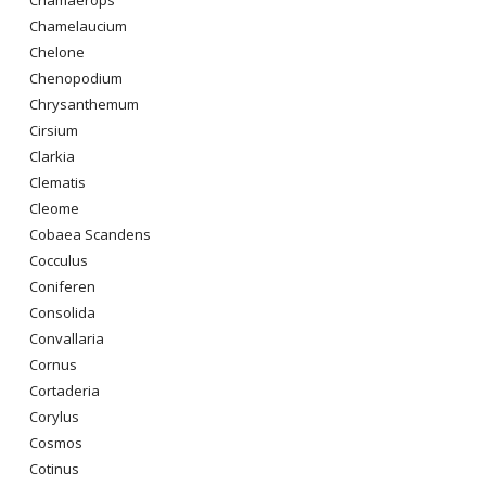
Chamelaucium
Chelone
Chenopodium
Chrysanthemum
Cirsium
Clarkia
Clematis
Cleome
Cobaea Scandens
Cocculus
Coniferen
Consolida
Convallaria
Cornus
Cortaderia
Corylus
Cosmos
Cotinus