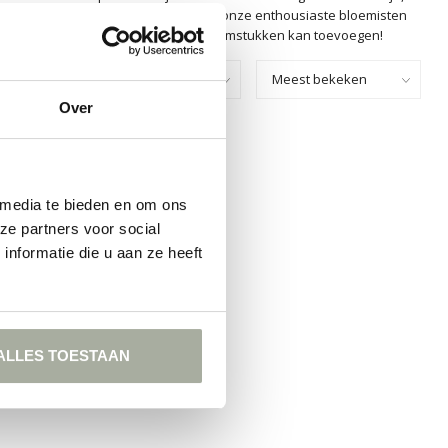
oordelen van het werken met gaultheria. onze enthousiaste bloemisten
n de magie die gaultheria aan jouw bloemstukken kan toevoegen!
Toon:
Over
GEVONDEN!
KELEN
 media te bieden en om ons
ze partners voor social
nformatie die u aan ze heeft
ALLES TOESTAAN