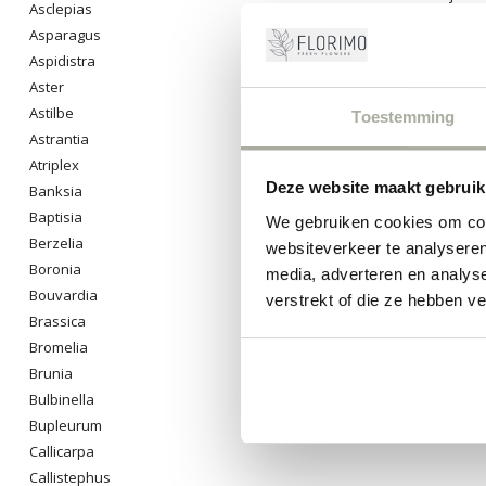
Asclepias
zodat jij het a
Asparagus
staan klaar om
Aspidistra
0
Pro
Aster
Astilbe
Toestemming
Astrantia
Atriplex
Deze website maakt gebruik
Banksia
Baptisia
We gebruiken cookies om cont
Berzelia
websiteverkeer te analyseren
Boronia
media, adverteren en analys
Bouvardia
verstrekt of die ze hebben v
Brassica
Bromelia
Brunia
Bulbinella
Bupleurum
Callicarpa
Callistephus