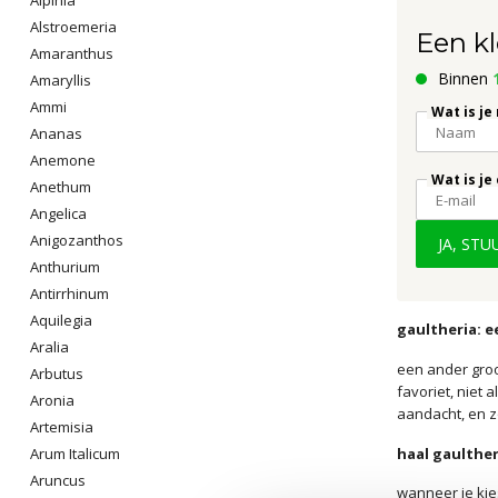
Alstroemeria
Een kl
Amaranthus
Binnen
Amaryllis
Ammi
Wat is je
Ananas
Anemone
Wat is je
Anethum
Angelica
Anigozanthos
JA, ST
Anthurium
Antirrhinum
Aquilegia
gaultheria: 
Aralia
een ander groo
Arbutus
favoriet, niet
Aronia
aandacht, en z
Artemisia
haal gaulther
Arum Italicum
Aruncus
wanneer je kies