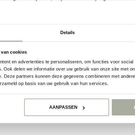
llerbeste uit je creaties kunt halen. bekijk onze collectie en ontdek de v
 je te adviseren en te inspireren met deze schitterende plant. geniet va
ducten
Details
GEEN PRODUCTEN 
 van cookies
GA VERDER MET WIN
ent en advertenties te personaliseren, om functies voor social
. Ook delen we informatie over uw gebruik van onze site met on
e. Deze partners kunnen deze gegevens combineren met andere i
erzameld op basis van uw gebruik van hun services.
AANPASSEN