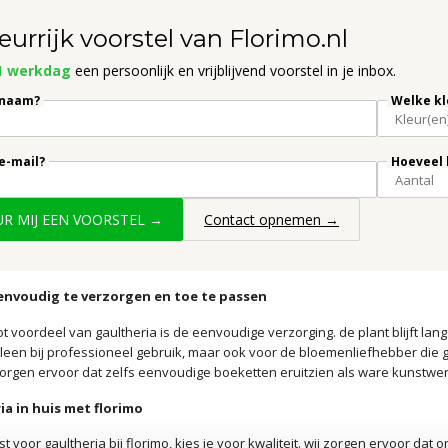
eurrijk voorstel van Florimo.nl
1 werkdag
een persoonlijk en vrijblijvend voorstel in je inbox.
 naam?
Welke kl
 e-mail?
Hoeveel 
UUR MIJ EEN VOORSTEL →
Contact opnemen →
eenvoudig te verzorgen en toe te passen
t voordeel van gaultheria is de eenvoudige verzorging. de plant blijft lan
 alleen bij professioneel gebruik, maar ook voor de bloemenliefhebber die 
orgen ervoor dat zelfs eenvoudige boeketten eruitzien als ware kunstwe
ia in huis met florimo
t voor gaultheria bij florimo, kies je voor kwaliteit. wij zorgen ervoor dat 