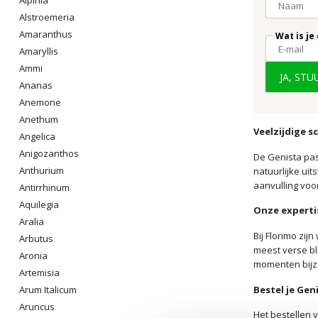
Alstroemeria
Amaranthus
Wat is je
Amaryllis
Ammi
JA, ST
Ananas
Anemone
Anethum
Veelzijdige s
Angelica
Anigozanthos
De Genista pas
Anthurium
natuurlijke uit
aanvulling voo
Antirrhinum
Aquilegia
Onze experti
Aralia
Bij Florimo zi
Arbutus
meest verse bl
Aronia
momenten bijzo
Artemisia
Bestel je Gen
Arum Italicum
Aruncus
Het bestellen v