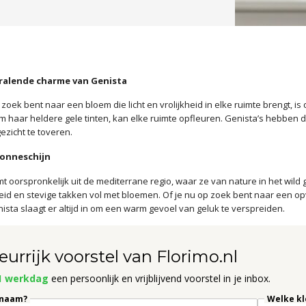
ralende charme van Genista
zoek bent naar een bloem die licht en vrolijkheid in elke ruimte brengt, i
 haar heldere gele tinten, kan elke ruimte opfleuren. Genista’s hebben 
gezicht te toveren.
zonneschijn
t oorspronkelijk uit de mediterrane regio, waar ze van nature in het wil
gheid en stevige takken vol met bloemen. Of je nu op zoek bent naar een o
ista slaagt er altijd in om een warm gevoel van geluk te verspreiden.
eurrijk voorstel van Florimo.nl
1 werkdag
een persoonlijk en vrijblijvend voorstel in je inbox.
 naam?
Welke kl