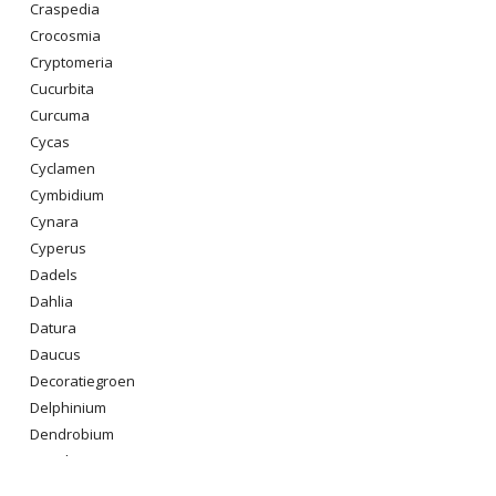
Craspedia
Crocosmia
Cryptomeria
Cucurbita
Curcuma
Cycas
Cyclamen
Cymbidium
Cynara
Cyperus
Dadels
Dahlia
Datura
Daucus
Decoratiegroen
Delphinium
Dendrobium
Dianthus
Digitalis Purpurea