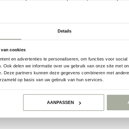
udig en snel online winkelen. Wil je het beste uit je Genista halen? Geef 
langer, breng wat zonneschijn in huis en bestel vandaag nog je eigen bos G
ie deze prachtige bloemen in je leven brengen.
Details
ducten
 van cookies
ent en advertenties te personaliseren, om functies voor social
GEEN PRODUCTEN 
. Ook delen we informatie over uw gebruik van onze site met on
e. Deze partners kunnen deze gegevens combineren met andere i
GA VERDER MET WIN
erzameld op basis van uw gebruik van hun services.
AANPASSEN