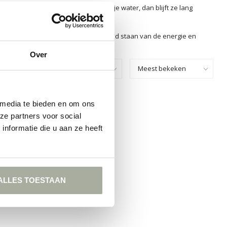
haar dan een lichte plek en een beetje water, dan blijft ze lang
enista's op Florimo.nl! Je zult versteld staan van de energie en
Over
Toon:
 media te bieden en om ons
GEVONDEN!
ze partners voor social
nformatie die u aan ze heeft
KELEN
ALLES TOESTAAN