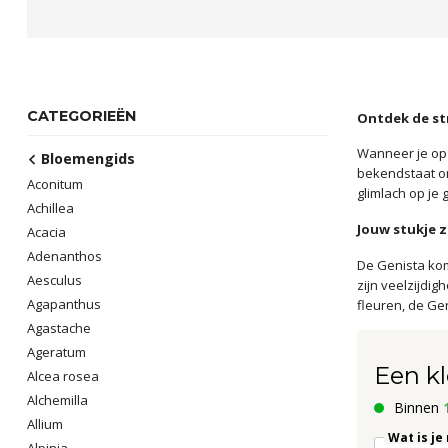
CATEGORIEËN
Ontdek de st
Wanneer je op 
Bloemengids
bekendstaat om
Aconitum
glimlach op je 
Achillea
Jouw stukje 
Acacia
Adenanthos
De Genista kom
Aesculus
zijn veelzijdi
Agapanthus
fleuren, de Gen
Agastache
Ageratum
Een kl
Alcea rosea
Alchemilla
Binnen
Allium
Wat is je
Alpinia