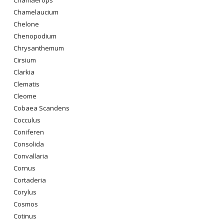
Chamelaucium
Chelone
Chenopodium
Chrysanthemum
Cirsium
Clarkia
Clematis
Cleome
Cobaea Scandens
Cocculus
Coniferen
Consolida
Convallaria
Cornus
Cortaderia
Corylus
Cosmos
Cotinus