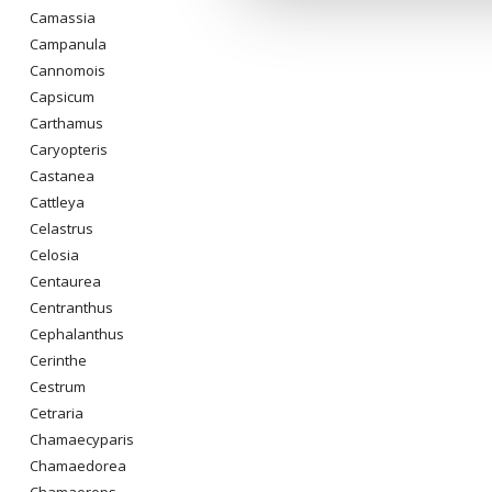
Camassia
Campanula
Cannomois
Capsicum
Carthamus
Caryopteris
Castanea
Cattleya
Celastrus
Celosia
Centaurea
Centranthus
Cephalanthus
Cerinthe
Cestrum
Cetraria
Chamaecyparis
Chamaedorea
Chamaerops