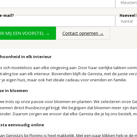
 e-mail?
Hoeveel 
UUR MIJ EEN VOORSTEL →
Contact opnemen →
choonheid in elk interieur
t zich moeiteloos aan elke omgeving aan. Door haar sierlijke takken vormt 
straling toe aan elk interieur. Bovendien blijft de Genista, met de juiste ve
r je eigen huis, maar ook het ideale cadeau voor vrienden en familie.
se in bloemen
jn we trots op onze passie voor bloemen en planten. We selecteren onze Gen
oemen direct thuisbezorgd krijgt. We begrijpen dat bloemen meer zijn da
nder. Daarom zorgen we ervoor dat elke Genista die je bij ons bestelt, 
ista eenvoudig online
an Genista’s bij Florimo is heel makkelijk. Met een paar klikken heb je d