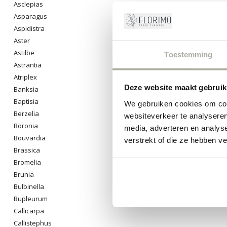
Asclepias
houdt van eenvo
Asparagus
stralen.
Aspidistra
Dus wacht niet 
Aster
levendigheid d
Astilbe
Toestemming
Astrantia
0
Pro
Atriplex
Deze website maakt gebruik
Banksia
Baptisia
We gebruiken cookies om cont
Berzelia
websiteverkeer te analyseren
Boronia
media, adverteren en analys
Bouvardia
verstrekt of die ze hebben v
Brassica
Bromelia
Brunia
Bulbinella
Bupleurum
Callicarpa
Callistephus