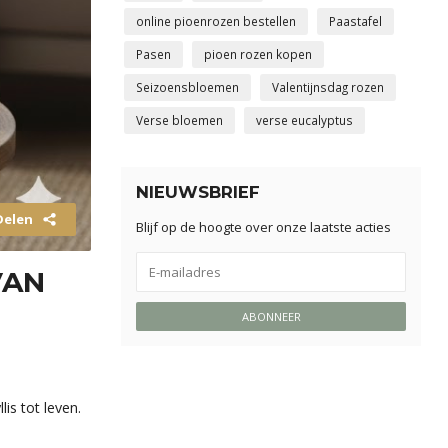
online pioenrozen bestellen
Paastafel
Pasen
pioen rozen kopen
Seizoensbloemen
Valentijnsdag rozen
Verse bloemen
verse eucalyptus
NIEUWSBRIEF
Delen
Blijf op de hoogte over onze laatste acties
VAN
ABONNEER
is tot leven.