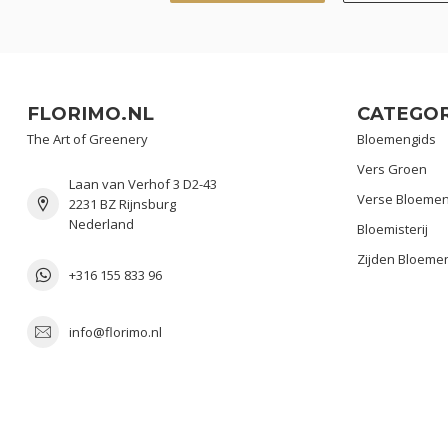
FLORIMO.NL
CATEGOR
The Art of Greenery
Bloemengids
Vers Groen
Laan van Verhof 3 D2-43
Verse Bloeme
2231 BZ Rijnsburg
Nederland
Bloemisterij
Zijden Bloeme
+316 155 833 96
info@florimo.nl