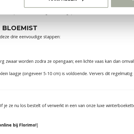
n
ook op een kunstzinnige manier gepresenteerd kunnen worden.
 BLOEMIST
n deze drie eenvoudige stappen:
g zwaar worden zodra ze opengaan; een lichte vaas kan dan omvall
 klein laagje (ongeveer 5-10 cm) is voldoende. Ververs dit regelmatig
? Of je ze nu los bestelt of verwerkt in een van onze luxe winterboeket
nline bij Florimo!
]