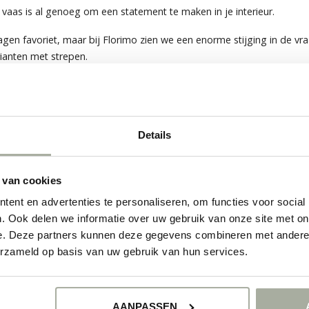
 vaas is al genoeg om een statement te maken in je interieur.
agen favoriet, maar bij Florimo zien we een enorme stijging in de vr
rianten met strepen.
BLOEMEN
oducten. De Amaryllis past perfect in ons streven naar
duurzame
de transportweg kort en de ecologische voetafdruk minimaal.
Details
 Met de juiste verzorging kun je wel twee weken genieten van één stee
 van cookies
KOP?
ent en advertenties te personaliseren, om functies voor social
. Ook delen we informatie over uw gebruik van onze site met on
e Amaryllis die ondersteboven wordt opgehangen.
e. Deze partners kunnen deze gegevens combineren met andere i
erzameld op basis van uw gebruik van hun services.
AANPASSEN
rt als een natuurlijk reservoir).