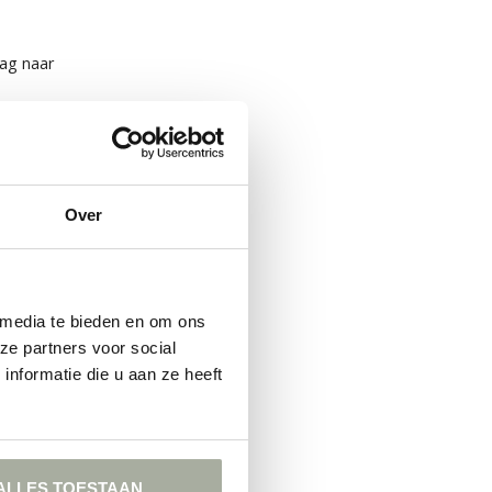
aag naar
 bloemen
.
Over
l. Dat is niet
 media te bieden en om ons
ze partners voor social
nformatie die u aan ze heeft
ALLES TOESTAAN