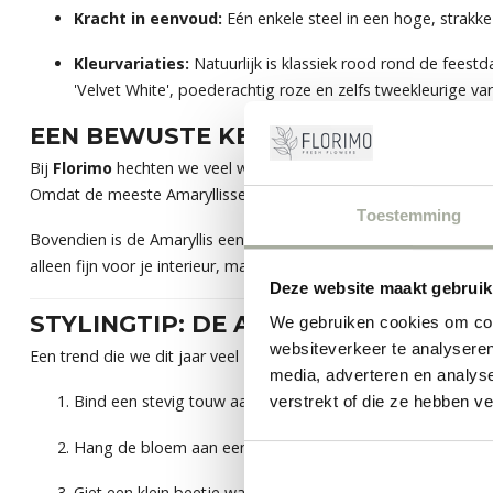
Kracht in eenvoud:
Eén enkele steel in een hoge, strakke
Kleurvariaties:
Natuurlijk is klassiek rood rond de feestd
'Velvet White', poederachtig roze en zelfs tweekleurige va
EEN BEWUSTE KEUZE: DUURZAME 
Bij
Florimo
hechten we veel waarde aan de herkomst van onze pr
Omdat de meeste Amaryllissen van Hollandse bodem komen, is 
Toestemming
Bovendien is de Amaryllis een van de sterkste bloemen die er is.
alleen fijn voor je interieur, maar ook een verantwoorde keuze.
Deze website maakt gebruik
STYLINGTIP: DE AMARYLLIS OP Z’N 
We gebruiken cookies om cont
websiteverkeer te analyseren
Een trend die we dit jaar veel zien in de
lifestyle
magazines is d
media, adverteren en analys
Bind een stevig touw aan de onderkant van de steel.
verstrekt of die ze hebben v
Hang de bloem aan een kast, rek of voor het raam.
Giet een klein beetje water in de holle steel (de steel fungee