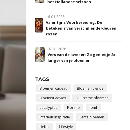
het Hollandse seizoen.
16-01-2026
Valentijns Voorbereiding: De
betekenis van verschillende kleuren
rozen
02-01-2026
Vers van de kweker: Zo geniet je 2x
langer van je bloemen
TAGS
Bloemen cadeau
Bloemen trends
Bloemist advies
Duurzame bloemen
eucalyptus
Florimo
fomf
Interieur inspiratie
Lente bloemen
Liefde
Lifestyle