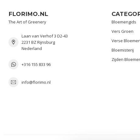
FLORIMO.NL
CATEGOR
The Art of Greenery
Bloemengids
Vers Groen
Laan van Verhof 3 D2-43
Verse Bloeme
2231 BZ Rijnsburg
Nederland
Bloemisterij
Zijden Bloeme
+316 155 833 96
info@florimo.nl