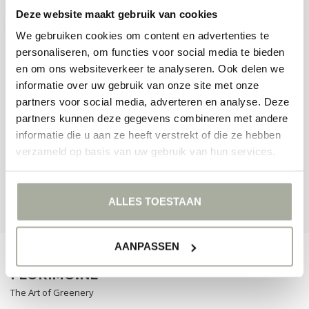
Deze website maakt gebruik van cookies
We gebruiken cookies om content en advertenties te
personaliseren, om functies voor social media te bieden
en om ons websiteverkeer te analyseren. Ook delen we
MEER INFORMATIE
informatie over uw gebruik van onze site met onze
Als u vragen hebt over onze producten of uw aankoop, bezoek dan
onze klantenservicepagina. Hier vindt u onze bedrijfsgegevens,
partners voor social media, adverteren en analyse. Deze
antwoorden op veelgestelde vragen en verschillende manieren om
partners kunnen deze gegevens combineren met andere
contact met ons op te nemen.
informatie die u aan ze heeft verstrekt of die ze hebben
verzameld op basis van uw gebruik van hun services.
KLANTENSERVICE
BEKIJK ONZE WINKELS
ALLES TOESTAAN
AANPASSEN
FLORIMO.NL
The Art of Greenery