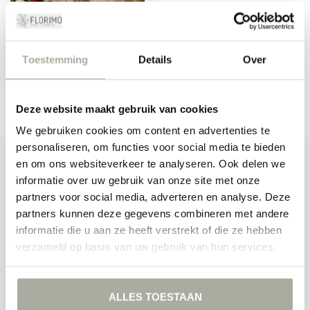
Toestemming
Details
Over
Zijden Bloemen
Deze website maakt gebruik van cookies
We gebruiken cookies om content en advertenties te
personaliseren, om functies voor social media te bieden
ABONNEER JE OP ONZE NIEUWSBRIEF
en om ons websiteverkeer te analyseren. Ook delen we
Blijf op de hoogte over onze laatste acties
informatie over uw gebruik van onze site met onze
partners voor social media, adverteren en analyse. Deze
partners kunnen deze gegevens combineren met andere
informatie die u aan ze heeft verstrekt of die ze hebben
verzameld op basis van uw gebruik van hun services.
MEER INFORMATIE
Als u vragen hebt over onze producten of uw aankoop, bezoek dan
onze klantenservicepagina. Hier vindt u onze bedrijfsgegevens,
ALLES TOESTAAN
antwoorden op veelgestelde vragen en verschillende manieren om