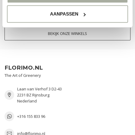
contact met ons op te nemen.
AANPASSEN
KLANTENSERVICE
BEKIJK ONZE WINKELS
FLORIMO.NL
The Art of Greenery
Laan van Verhof 3 D2-43
2231 BZ Rijnsburg
Nederland
+316 155 833 96
info@florimo.nl