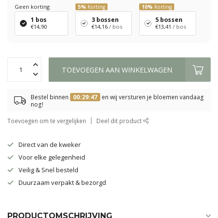
Geen korting
5%
Korting
10%
Korting
1 bos
3 bossen
5 bossen
€14,90
€14,16
/ bos
€13,41
/ bos
TOEVOEGEN AAN WINKELWAGEN
Bestel binnen
00:29:47
en wij versturen je bloemen vandaag
nog!
Toevoegen om te vergelijken
Deel dit product
Direct van de kweker
Voor elke gelegenheid
Veilig & Snel besteld
Duurzaam verpakt & bezorgd
PRODUCTOMSCHRIJVING