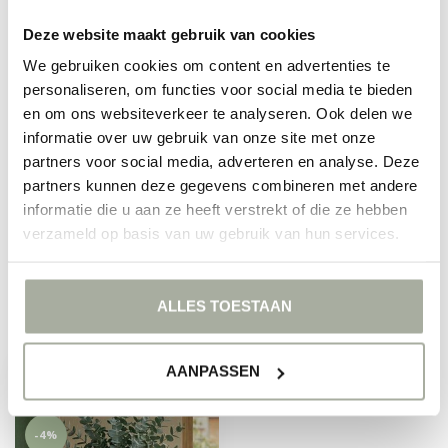
FLORIMO FRESH FLOWERS
Verse Eucalyptus Parvifolia | 350 -
Deze website maakt gebruik van cookies
400 gram per bos | Lengte 65 - 70
€12,50
centimeter | Per bos
€9,90
We gebruiken cookies om content en advertenties te
personaliseren, om functies voor social media te bieden
Op voorraad
en om ons websiteverkeer te analyseren. Ook delen we
informatie over uw gebruik van onze site met onze
partners voor social media, adverteren en analyse. Deze
VRAGEN AAN ONZE
partners kunnen deze gegevens combineren met andere
BLOEMENSPECIALISTEN?
App ons op
+31 6 1558 3396
of mail naar
informatie die u aan ze heeft verstrekt of die ze hebben
support@florimo.nl
.
We helpen je graag
verzameld op basis van uw gebruik van hun services.
verder!
ALLES TOESTAAN
RECENT BEKEKEN
AANPASSEN
-4%