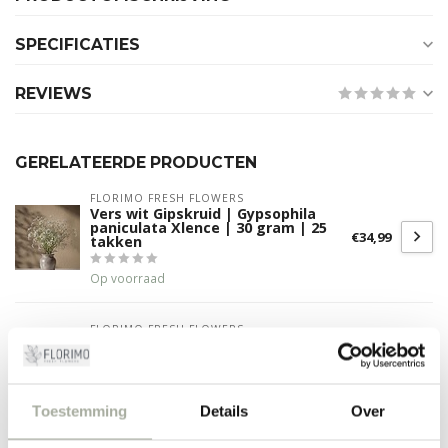
SPECIFICATIES
REVIEWS
GERELATEERDE PRODUCTEN
FLORIMO FRESH FLOWERS
Vers wit Gipskruid | Gypsophila
paniculata Xlence | 30 gram | 25
€34,99
takken
Op voorraad
FLORIMO FRESH FLOWERS
Verse Eucalyptus Cinerea | 350 -
400 gram per bos | Lengte 65 - 70
€14,90
centimeter | Per bos
€13,50
Op voorraad
Toestemming
Details
Over