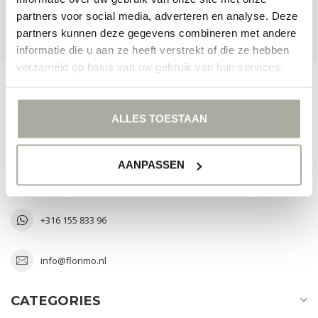
partners voor social media, adverteren en analyse. Deze
VIEW OUR STORES
partners kunnen deze gegevens combineren met andere
informatie die u aan ze heeft verstrekt of die ze hebben
verzameld op basis van uw gebruik van hun services.
FLORIMO.NL
ALLES TOESTAAN
The Art of Greenery
Laan van Verhof 3 D2-43
AANPASSEN
2231 BZ Rijnsburg
Nederland
+316 155 833 96
info@florimo.nl
CATEGORIES