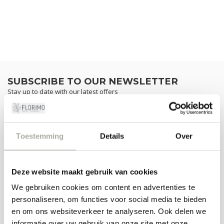
SUBSCRIBE TO OUR NEWSLETTER
Stay up to date with our latest offers
Toestemming
Details
Over
MORE INFORMATION
If you have any questions about our products or your purchase,
make sure to visit our customer service page. Here you'll find our
Deze website maakt gebruik van cookies
company details, answers to frequently asked questions and
We gebruiken cookies om content en advertenties te
different ways to get in touch with us.
personaliseren, om functies voor social media te bieden
CUSTOMER SERVICE
en om ons websiteverkeer te analyseren. Ook delen we
informatie over uw gebruik van onze site met onze