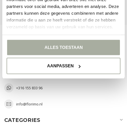
partners voor social media, adverteren en analyse. Deze
VIEW OUR STORES
partners kunnen deze gegevens combineren met andere
informatie die u aan ze heeft verstrekt of die ze hebben
verzameld op basis van uw gebruik van hun services.
FLORIMO.NL
ALLES TOESTAAN
The Art of Greenery
Laan van Verhof 3 D2-43
AANPASSEN
2231 BZ Rijnsburg
Nederland
+316 155 833 96
info@florimo.nl
CATEGORIES