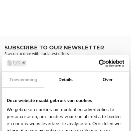
SUBSCRIBE TO OUR NEWSLETTER
Stay up to date with our latest offers
Toestemming
Details
Over
MORE INFORMATION
If you have any questions about our products or your purchase,
make sure to visit our customer service page. Here you'll find our
Deze website maakt gebruik van cookies
company details, answers to frequently asked questions and
We gebruiken cookies om content en advertenties te
different ways to get in touch with us.
personaliseren, om functies voor social media te bieden
CUSTOMER SERVICE
en om ons websiteverkeer te analyseren. Ook delen we
informatie over uw gebruik van onze site met onze