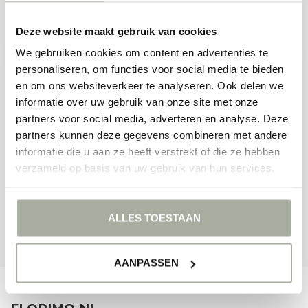
SUBSCRIBE TO OUR NEWSLETTER
Stay up to date with our latest offers
Deze website maakt gebruik van cookies
We gebruiken cookies om content en advertenties te
personaliseren, om functies voor social media te bieden
en om ons websiteverkeer te analyseren. Ook delen we
informatie over uw gebruik van onze site met onze
MORE INFORMATION
partners voor social media, adverteren en analyse. Deze
If you have any questions about our products or your purchase,
make sure to visit our customer service page. Here you'll find our
partners kunnen deze gegevens combineren met andere
company details, answers to frequently asked questions and
informatie die u aan ze heeft verstrekt of die ze hebben
different ways to get in touch with us.
verzameld op basis van uw gebruik van hun services.
CUSTOMER SERVICE
ALLES TOESTAAN
VIEW OUR STORES
AANPASSEN