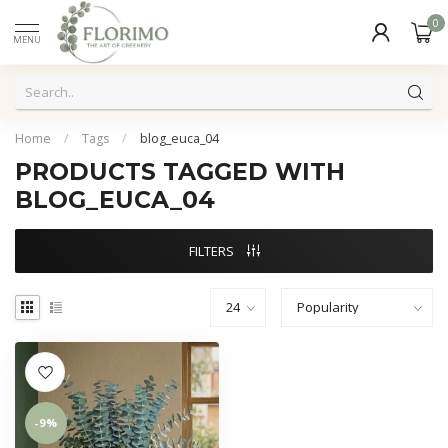
0
MENU
Home
/
Tags
/
blog_euca_04
PRODUCTS TAGGED WITH
BLOG_EUCA_04
FILTERS
-9%