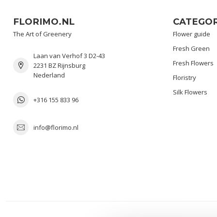
FLORIMO.NL
CATEGOR
The Art of Greenery
Flower guide
Fresh Green
Laan van Verhof 3 D2-43
Fresh Flowers
2231 BZ Rijnsburg
Nederland
Floristry
Silk Flowers
+316 155 833 96
info@florimo.nl