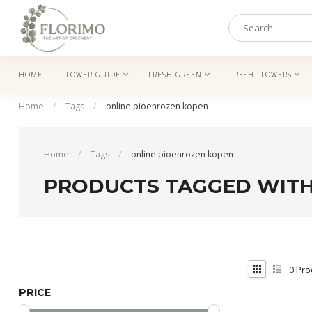
HOME
FLOWER GUIDE
FRESH GREEN
FRESH FLOWERS
Home
/
Tags
/
online pioenrozen kopen
Home
/
Tags
/
online pioenrozen kopen
PRODUCTS TAGGED WITH
0
Pro
PRICE