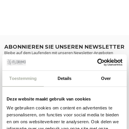
ABONNIEREN SIE UNSEREN NEWSLETTER
Bleibe auf dem Laufenden mit unseren Newsletter-Angeboten
Toestemming
Details
Over
ZUSATZINFORMATION
Wenn Sie Fragen zu unseren Produkten oder Ihrem Kauf haben,
besuchen Sie unsere Kundenservice-Seite. Hier finden Sie unsere
Deze website maakt gebruik van cookies
Unternehmensdaten, Antworten auf häufig gestellte Fragen und
We gebruiken cookies om content en advertenties te
verschiedene Möglichkeiten, mit uns in Kontakt zu treten.
personaliseren, om functies voor social media te bieden
KUNDENDIENST
en om ons websiteverkeer te analyseren. Ook delen we
informatie over uw gebruik van onze site met onze