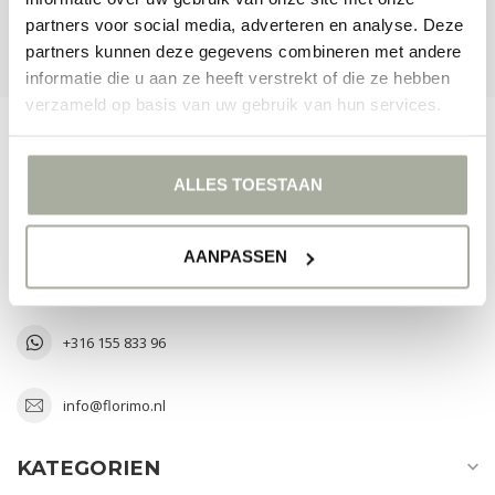
partners voor social media, adverteren en analyse. Deze
UNSERE GESCHÄFTE ANSEHEN
partners kunnen deze gegevens combineren met andere
informatie die u aan ze heeft verstrekt of die ze hebben
verzameld op basis van uw gebruik van hun services.
FLORIMO.NL
ALLES TOESTAAN
The Art of Greenery
Laan van Verhof 3 D2-43
AANPASSEN
2231 BZ Rijnsburg
Nederland
+316 155 833 96
info@florimo.nl
KATEGORIEN