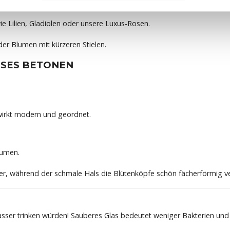
e bis zwei Drittel der Länge der Blumenstiele abdecken sollte.
ie Lilien, Gladiolen oder unsere Luxus-Rosen.
er Blumen mit kürzeren Stielen.
SSES BETONEN
d wirkt modern und geordnet.
lumen.
ser, während der schmale Hals die Blütenköpfe schön fächerförmig ver
Wasser trinken würden! Sauberes Glas bedeutet weniger Bakterien und