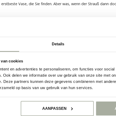
e erstbeste Vase, die Sie finden. Aber was, wenn der Strauß dann doc
nur in der Qualität der
frischen Blumen
selbst, sondern zu einem 
n Wasserbehälter; sie ist die perfekte Stütze, der Rahmen, der die Sc
n
.
en Strauß in ein Kunstwerk, das perfekt zu Ihrem
Lifestyle
und Ihre
Details
 van cookies
WAHL
STE TIPP VOM PROFI
ent en advertenties te personaliseren, om functies voor social
. Ook delen we informatie over uw gebruik van onze site met on
au breit genug sein, um alle Stiele bequem zusammenzuhalten, ohne 
e. Deze partners kunnen deze gegevens combineren met andere i
erzameld op basis van uw gebruik van hun services.
ber den Rand und der Strauß verliert seine Form.
 kein Wasser mehr aufnehmen und die Blumen verwelken schnell.
AANPASSEN
 BALANCE