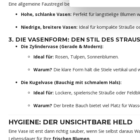
Eine allgemeine Faustregel besagt, dass die Vase etwa die Hälft
Hohe, schlanke Vasen:
Perfekt für langstielige Blumen w
Niedrige, breitere Vasen:
Ideal für kompakte Sträuße od
3. DIE VASENFORM: DEN STIL DES STRAU
Die Zylindervase (Gerade & Modern):
Ideal für:
Rosen, Tulpen, Sonnenblumen.
Warum?
Die klare Form hält die Stiele vertikal un
Die Kugelvase (Bauchig mit schmalem Hals):
Ideal für:
Lockere, spielerische Sträuße oder Feldb
Warum?
Der breite Bauch bietet viel Platz für Was
HYGIENE: DER UNSICHTBARE HELD
Eine Vase ist erst dann richtig sauber, wenn Sie selbst daraus 
Lebensdauer für Ihre
frischen Blumen
.