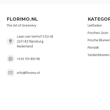
FLORIMO.NL
KATEGOR
The Art of Greenery
Leitfaden
Frisches Grün
Laan van Verhof 3 D2-43
Frische Blume
2231 BZ Rijnsburg
Nederland
Floristik
Seidenblumen
+316 155 833 96
info@florimo.nl