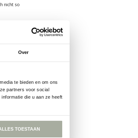
h nicht so
großen Teil
hönheit der
r
Interieur-
Over
 media te bieden en om ons
ze partners voor social
sie zu
nformatie die u aan ze heeft
ALLES TOESTAAN