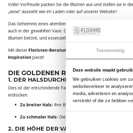
Voller Vorfreude packen Sie die Blumen aus und stellen sie in di
„wow“ aussieht wie im Laden oder auf unserer Website?
Das Geheimnis eines atemberaubenden Arrangements liegt nicht 
auch in der gewählten Vase. Die richtige Vase ist mehr als nur ei
Blumen betont, und essenziell für die
Haltbarkeit Ihrer Blume
Mit dieser
Floristen-Beratung
von
Florimo
verwandeln Sie jed
Toestemming
Inspiration
passt!
Deze website maakt gebruik
DIE GOLDENEN REGELN DER VASEN
1. DER HALSDURCHMESSER: DER WICHTIG
We gebruiken cookies om cont
websiteverkeer te analyseren
Dies ist der entscheidende Faktor! Der Hals der Vase muss gen
media, adverteren en analys
erdrücken.
verstrekt of die ze hebben v
Zu breiter Hals:
Ihre Blumen fallen auseinander, hängen ü
Zu schmaler Hals:
Die Stiele werden gequetscht, können
2. DIE HÖHE DER VASE: EINE FRAGE DER