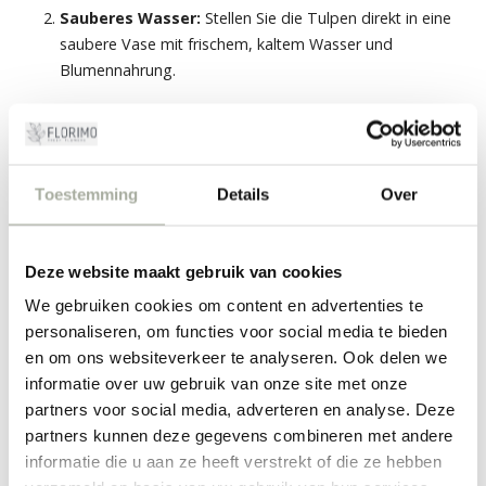
Sauberes Wasser:
Stellen Sie die Tulpen direkt in eine
saubere Vase mit frischem, kaltem Wasser und
Blumennahrung.
Wenig Wasser:
Tulpen trinken viel, aber nicht zu viel auf
einmal. Eine Wasserhöhe von 5-10 cm reicht aus, damit
die Stiele fest bleiben.
Toestemming
Details
Over
Keine pralle Sonne:
Stellen Sie die Vase nicht in direktes
Sonnenlicht oder in die Nähe einer Heizung.
Deze website maakt gebruik van cookies
Der Nadel-Trick:
Ein kleiner Piks mit einer Nadel direkt
We gebruiken cookies om content en advertenties te
unter dem Blütenkopf kann helfen, das schnelle
personaliseren, om functies voor social media te bieden
Durchschießen der Tulpen zu bremsen.
en om ons websiteverkeer te analyseren. Ook delen we
informatie over uw gebruik van onze site met onze
FEIERN SIE DEN FRÜHLING MIT
partners voor social media, adverteren en analyse. Deze
FLORIMO
partners kunnen deze gegevens combineren met andere
Die Tulpensaison ist die schönste Zeit des Jahres. Ob Sie sich
informatie die u aan ze heeft verstrekt of die ze hebben
für einen klassischen Strauß oder ein modernes