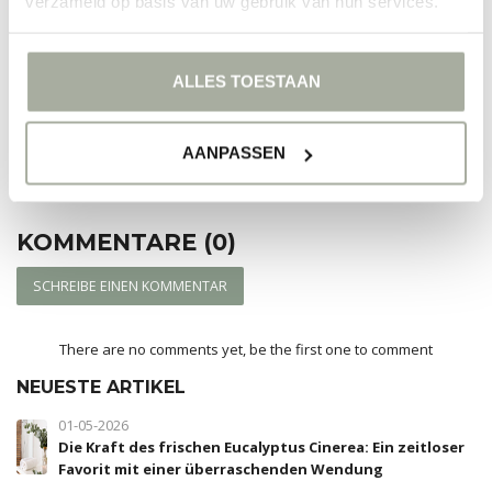
verzameld op basis van uw gebruik van hun services.
Blumengeschenk
entscheiden: Mit Tulpen holen Sie sich das
Versprechen des Frühlings ins Haus.
ALLES TOESTAAN
Entdecken Sie hier unsere Kollektion holländischer
Tulpen und bestellen Sie direkt bei Florimo!
AANPASSEN
KOMMENTARE (0)
SCHREIBE EINEN KOMMENTAR
There are no comments yet, be the first one to comment
NEUESTE ARTIKEL
01-05-2026
Die Kraft des frischen Eucalyptus Cinerea: Ein zeitloser
Favorit mit einer überraschenden Wendung