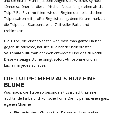
und die ersten Frühlingsboten zeigen sich. Welches Symbol
könnte schöner für diesen frischen Neuanfang stehen als die
Tulpe? Bei
Florimo
feiern wir den Beginn der holländischen
Tulpensaison mit großer Begeisterung, denn für uns markiert
die Tulpe den Startpunkt einer Zeit voller Farbe und
Fröhlichkeit!
Die Tulpe, die einst so selten war, dass man ganze Häuser
gegen sie tauschte, hat sich zu einer der beliebtesten
Saisonalen Blumen
der Welt entwickelt. Und das zu Recht!
Diese vielseitige Blume bringt sofort Atmosphäre und ein
Lächeln in jedes Zuhause.
DIE TULPE: MEHR ALS NUR EINE
BLUME
Was macht die Tulpe so besonders? Es ist nicht nur ihre
leuchtende Farbe und ikonische Form. Die Tulpe hat einen ganz
eigenen Charme:
Eigensinniger Charakter:
Tulpen wachsen weiter,