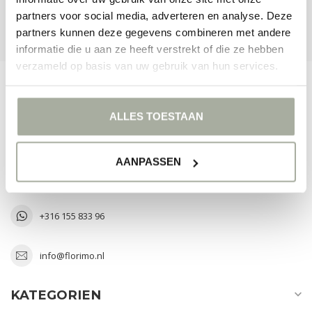
partners voor social media, adverteren en analyse. Deze
UNSERE GESCHÄFTE ANSEHEN
partners kunnen deze gegevens combineren met andere
informatie die u aan ze heeft verstrekt of die ze hebben
verzameld op basis van uw gebruik van hun services.
FLORIMO.NL
ALLES TOESTAAN
The Art of Greenery
Laan van Verhof 3 D2-43
AANPASSEN
2231 BZ Rijnsburg
Nederland
+316 155 833 96
info@florimo.nl
KATEGORIEN