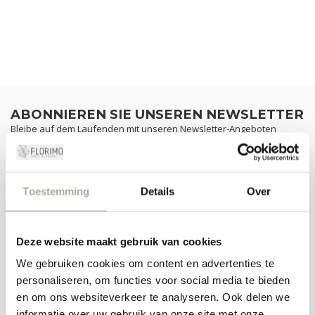
ABONNIEREN SIE UNSEREN NEWSLETTER
Bleibe auf dem Laufenden mit unseren Newsletter-Angeboten
Toestemming
Details
Over
ZUSATZINFORMATION
Wenn Sie Fragen zu unseren Produkten oder Ihrem Kauf haben,
besuchen Sie unsere Kundenservice-Seite. Hier finden Sie unsere
Deze website maakt gebruik van cookies
Unternehmensdaten, Antworten auf häufig gestellte Fragen und
We gebruiken cookies om content en advertenties te
verschiedene Möglichkeiten, mit uns in Kontakt zu treten.
personaliseren, om functies voor social media te bieden
KUNDENDIENST
en om ons websiteverkeer te analyseren. Ook delen we
informatie over uw gebruik van onze site met onze